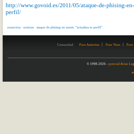
http://www.govoid.es/2011/05/ataque-de-phising-en-t
perfil/
zonavirus
/
noticias
/
ataque de phising en tuenti: “actualiza tu perfil”.
Comunidad
Foro Antivirus
Foro Virus
Foro
© 1998-2026 -
pym:sol
Aviso Leg
at