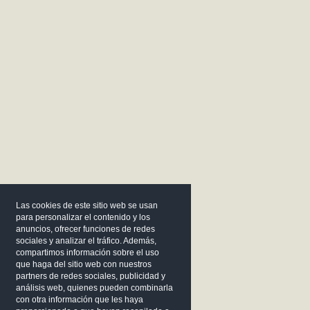
Las cookies de este sitio web se usan
para personalizar el contenido y los
anuncios, ofrecer funciones de redes
sociales y analizar el tráfico. Además,
compartimos información sobre el uso
que haga del sitio web con nuestros
partners de redes sociales, publicidad y
análisis web, quienes pueden combinarla
con otra información que les haya