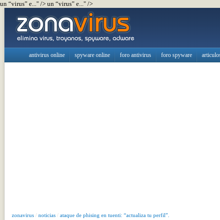
un “virus” e..." />
un “virus” e..." />
antivirus online
spyware online
foro antivirus
foro spyware
articulo
zonavirus
/
noticias
/
ataque de phising en tuenti: “actualiza tu perfil”.