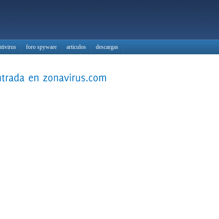
ntivirus
foro spyware
articulos
descargas