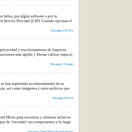
r fallos, por algún software o por la
d Service Provider (LSP). Cuando ejecutas el
Descargar LSP-Fix
 privacidad y una herramienta de limpieza.
uncionen más rápido y liberar valioso espacio
Descargar CCleaner
e se han suprimido accidentalmente de tu
aje, así como imágenes y otros archivos que
Descargar Recuva
end Micro para encontrar y eliminar archivos
capaz de ‘esconder’ sus componentes a lo largo
Descargar Trend Micro Rootkit Buster