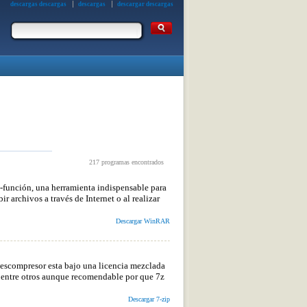
descargas descargas
descargas
descargar descargas
217 programas encontrados
función, una herramienta indispensable para
 archivos a través de Internet o al realizar
Descargar WinRAR
descompresor esta bajo una licencia mezclada
entre otros aunque recomendable por que 7z
Descargar 7-zip