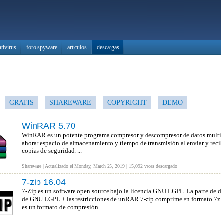
ntivirus
foro spyware
articulos
descargas
GRATIS
SHAREWARE
COPYRIGHT
DEMO
WinRAR 5.70
WinRAR es un potente programa compresor y descompresor de datos multi-
ahorar espacio de almacenamiento y tiempo de transmisión al enviar y recibir
copias de seguridad. ...
Shareware | Actualizado el Monday, March 25, 2019 | 15,092 veces descargado
7-zip 16.04
7-Zip es un software open source bajo la licencia GNU LGPL. La parte de 
de GNU LGPL + las restricciones de unRAR.7-zip comprime en formato 7z 
es un formato de compresión...