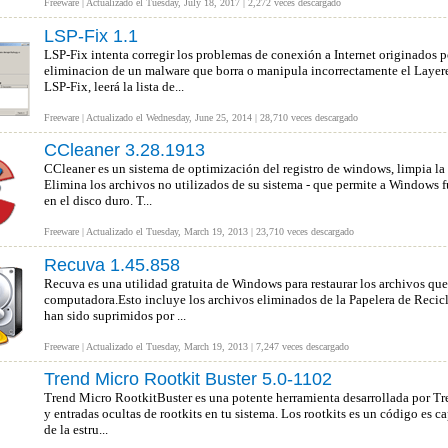
Freeware | Actualizado el Tuesday, July 18, 2017 | 2,272 veces descargado
LSP-Fix 1.1
LSP-Fix intenta corregir los problemas de conexión a Internet originados po
eliminacion de un malware que borra o manipula incorrectamente el Layere
LSP-Fix, leerá la lista de...
Freeware | Actualizado el Wednesday, June 25, 2014 | 28,710 veces descargado
CCleaner 3.28.1913
CCleaner es un sistema de optimización del registro de windows, limpia la
Elimina los archivos no utilizados de su sistema - que permite a Windows f
en el disco duro. T...
Freeware | Actualizado el Tuesday, March 19, 2013 | 23,710 veces descargado
Recuva 1.45.858
Recuva es una utilidad gratuita de Windows para restaurar los archivos qu
computadora.Esto incluye los archivos eliminados de la Papelera de Recicl
han sido suprimidos por ...
Freeware | Actualizado el Tuesday, March 19, 2013 | 7,247 veces descargado
Trend Micro Rootkit Buster 5.0-1102
Trend Micro RootkitBuster es una potente herramienta desarrollada por Tr
y entradas ocultas de rootkits en tu sistema. Los rootkits es un código es 
de la estru...