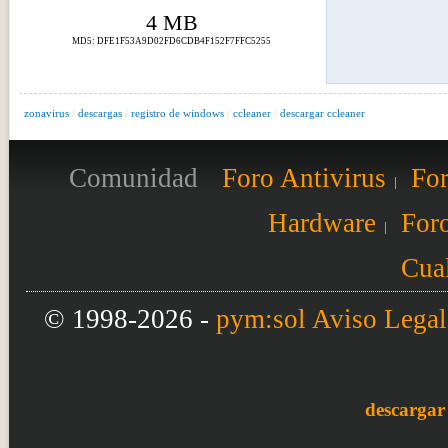
4 MB
MD5: DFE1F53A9D02FD6CDB4F152F7FFC5255
zonavirus
/
descargas
/
registro de windows
/
ccleaner
/
descargar ccleaner
Comunidad
Foro Antivirus
For
Hardware
Foro
Cual
© 1998-2026 -
pym:sol
Aviso Legal
descargar