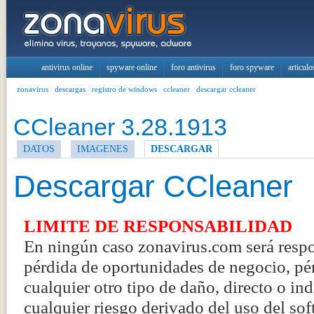
antivirus online
spyware online
foro antivirus
foro spyware
articulo
zonavirus
/
descargas
/
registro de windows
/
ccleaner
/
descargar ccleaner
CCleaner 3.28.1913
DATOS
IMAGENES
DESCARGAR
Descargar CCleaner
LIMITE DE RESPONSABILIDAD
En ningún caso zonavirus.com será respo
pérdida de oportunidades de negocio, pér
cualquier otro tipo de daño, directo o in
cualquier riesgo derivado del uso del sof