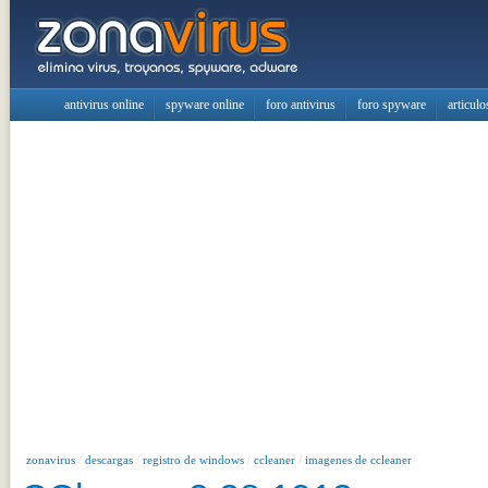
antivirus online
spyware online
foro antivirus
foro spyware
articulo
zonavirus
/
descargas
/
registro de windows
/
ccleaner
/
imagenes de ccleaner