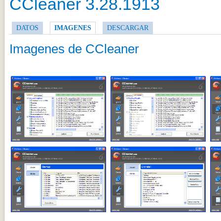
CCleaner 3.28.1913
DATOS
IMAGENES
DESCARGAR
Imagenes de CCleaner