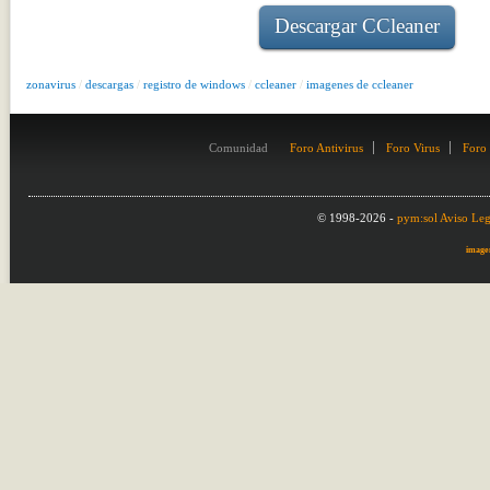
Descargar CCleaner
zonavirus
/
descargas
/
registro de windows
/
ccleaner
/
imagenes de ccleaner
Comunidad
Foro Antivirus
Foro Virus
Foro
© 1998-2026 -
pym:sol
Aviso Leg
image