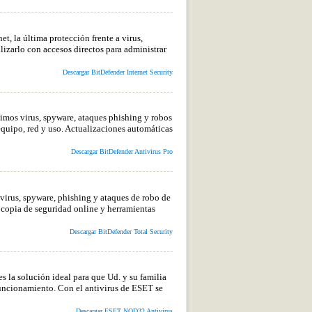
t, la última protección frente a virus,
lizarlo con accesos directos para administrar
Descargar BitDefender Internet Security
timos virus, spyware, ataques phishing y robos
equipo, red y uso. Actualizaciones automáticas
Descargar BitDefender Antivirus Pro
 virus, spyware, phishing y ataques de robo de
, copia de seguridad online y herramientas
Descargar BitDefender Total Security
 la solución ideal para que Ud. y su familia
ncionamiento. Con el antivirus de ESET se
Descargar ESET NOD32 Antivirus