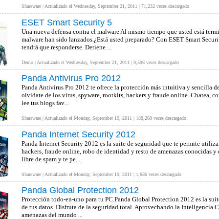
Shareware | Actualizado el Wednesday, September 21, 2011 | 71,232 veces descargado
ESET Smart Security 5
Una nueva defensa contra el malware Al mismo tiempo que usted está termi
malware han sido lanzados.¿Está usted preparado? Con ESET Smart Securit
tendrá que responderse. Detiene ...
Demo | Actualizado el Wednesday, September 21, 2011 | 9,596 veces descargado
Panda Antivirus Pro 2012
Panda Antivirus Pro 2012 te ofrece la protección más intuitiva y sencilla de
olvídate de los virus, spyware, rootkits, hackers y fraude online. Chatea, c
lee tus blogs fav...
Shareware | Actualizado el Monday, September 19, 2011 | 188,260 veces descargado
Panda Internet Security 2012
Panda Internet Security 2012 es la suite de seguridad que te permite utiliza
hackers, fraude online, robo de identidad y resto de amenazas conocidas 
libre de spam y te pe...
Shareware | Actualizado el Monday, September 19, 2011 | 1,686 veces descargado
Panda Global Protection 2012
Protección todo-en-uno para tu PC.Panda Global Protection 2012 es la suite
de tus datos. Disfruta de la seguridad total. Aprovechando la Inteligencia C
amenazas del mundo ...