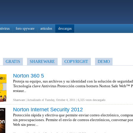
ntivirus
foro spyware
articulos
descargas
GRATIS
SHAREWARE
COPYRIGHT
DEMO
Norton 360 5
Proteja su equipo, sus archivos y su identidad con la solución de seguridad 
Tecnología clave Antivirus Protección contra botnets Norton Safe Web™ Pr
restaur...
Shareware | Actualizado el Tuesday, October 4, 2011 | 6,325 veces descargado
Norton Internet Security 2012
Protección rápida y efectiva que permite enviar correo electrónico, comprar
sin preocupaciones. Permite el envío de correos electrónicos, conversar por
Web sin preoc...