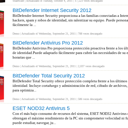
Shareware | Actualizado el Tuesday, October 4, 2011 | 17,523 veces descargado
BitDefender Internet Security 2012
BitDefender Internet Security proporciona a las familias conectadas a Interne
hackers, spam y robos de identidad, sin ralentizar su equipo. Puede persona
fácilmente la ...
Demo | Actualizado el Wednesday, September 21, 2011 | 788 veces descargado
BitDefender Antivirus Pro 2012
BitDefender Antivirus Pro proporciona protección proactiva frente a los úl
de identidad.Puede adaptarlo fácilmente para cubrir las necesidades de su 
horarias que ...
Demo | Actualizado el Wednesday, September 21, 2011 | 2,037 veces descargado
BitDefender Total Security 2012
BitDefender Total Security ofrece protección completa frente a los últimos
identidad. Incluye cortafuego y administración de red, cifrado de archivos
para optimiza...
Demo | Actualizado el Wednesday, September 21, 2011 | 586 veces descargado
ESET NOD32 Antivirus 5
Con el más bajo consumo de recursos del sistema, ESET NOD32 Antivirus es
obtengan el máximo rendimiento de la PC sin comprometer velocidad ni fu
puede estudiar, navegar, ju...