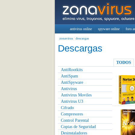
antivirus online
spyware online
foro a
zonavirus
/
descargas
Descargas
TODOS
AntiRootkits
AntiSpam
AntiSpyware
Antivirus
Antivirus Moviles
Antivirus U3
Cifrado
Compresores
Control Parental
Copias de Seguridad
Desinstaladores