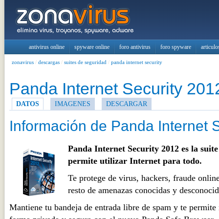
antivirus online
spyware online
foro antivirus
foro spyware
articulo
zonavirus
/
descargas
/
suites de seguridad
/
panda internet security
Panda Internet Security 201
DATOS
IMAGENES
DESCARGAR
Información de Panda Internet S
Panda Internet Security 2012 es la suite
permite utilizar Internet para todo.
Te protege de virus, hackers, fraude onlin
resto de amenazas conocidas y desconocid
Mantiene tu bandeja de entrada libre de spam y te permite 