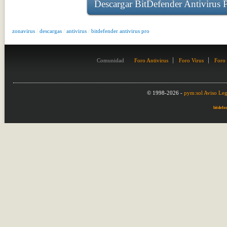
Descargar BitDefender Antivirus 
zonavirus
/
descargas
/
antivirus
/
bitdefender antivirus pro
Comunidad
Foro Antivirus
Foro Virus
Foro
© 1998-2026 -
pym:sol
Aviso Leg
bitdefe