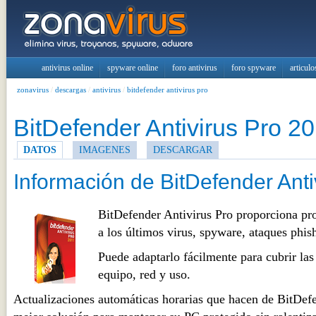
antivirus online
spyware online
foro antivirus
foro spyware
articulo
zonavirus
/
descargas
/
antivirus
/
bitdefender antivirus pro
BitDefender Antivirus Pro 2
DATOS
IMAGENES
DESCARGAR
Información de BitDefender Anti
BitDefender Antivirus Pro proporciona pro
a los últimos virus, spyware, ataques phis
Puede adaptarlo fácilmente para cubrir las
equipo, red y uso.
Actualizaciones automáticas horarias que hacen de BitDefe