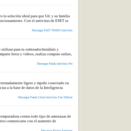
 la solución ideal para que Ud. y su familia
ncionamiento. Con el antivirus de ESET se
Descargar ESET NOD32 Antivirus
 utilizar para tu ordenador.Instálalo y
omparte fotos y vídeos, realiza compras online,
Descargar Panda Antivirus Pro
extremadamente ligero y rápido conectado en
ias a la base de datos de la Inteligencia
Descargar Panda Cloud Antivirus Free Edition
 computadora contra todo tipo de amenazas de
arios comunicarse con el aumento de
Descargar Rising Antivirus