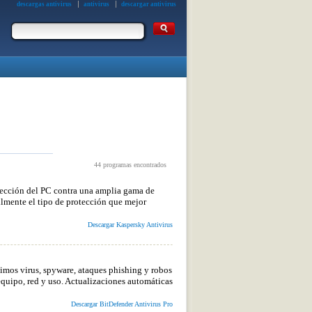
descargas antivirus
antivirus
descargar antivirus
44 programas encontrados
tección del PC contra una amplia gama de
lmente el tipo de protección que mejor
Descargar Kaspersky Antivirus
timos virus, spyware, ataques phishing y robos
equipo, red y uso. Actualizaciones automáticas
Descargar BitDefender Antivirus Pro