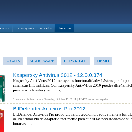
ntivirus
foro spyware
articulos
descargas
GRATIS
SHAREWARE
COPYRIGHT
DEMO
Kaspersky Antivirus 2012 - 12.0.0.374
Kaspersky Anti-Virus 2010 incluye las funcionalidades básicas para la pro
amenazas informáticas. Con Kaspersky Anti-Virus 2010 puedes diseñar fáci
proteja a tu familia y mantenga...
Shareware | Actualizado el Tuesday, October 11, 2011 | 12,412 veces descargado
BitDefender Antivirus Pro 2012
BitDefender Antivirus Pro proporciona protección proactiva frente a los úl
de identidad.Puede adaptarlo fácilmente para cubrir las necesidades de su 
horarias que ...