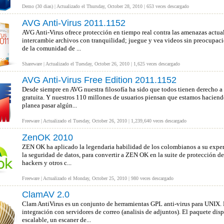
Demo (30 dias) | Actualizado el Thursday, October 28, 2010 | 653 veces descargado
AVG Anti-Virus 2011.1152
AVG Anti-Virus ofrece protección en tiempo real contra las amenazas actual
intercambie archivos con tranquilidad; juegue y vea videos sin preocupaci
de la comunidad de ...
Shareware | Actualizado el Tuesday, October 26, 2010 | 1,625 veces descargado
AVG Anti-Virus Free Edition 2011.1152
Desde siempre en AVG nuestra filosofía ha sido que todos tienen derecho a
gratuita. Y nuestros 110 millones de usuarios piensan que estamos haciend
planea pasar algún...
Freeware | Actualizado el Tuesday, October 26, 2010 | 1,239,640 veces descargado
ZenOK 2010
ZEN OK ha aplicado la legendaria habilidad de los colombianos a su exper
la seguridad de datos, para convertir a ZEN OK en la suite de protección d
hackers y otros c...
Freeware | Actualizado el Monday, October 25, 2010 | 980 veces descargado
ClamAV 2.0
Clam AntiVirus es un conjunto de herramientas GPL anti-virus para UNIX. El
integración con servidores de correo (analisis de adjuntos). El paquete di
escalable, un escaner de...