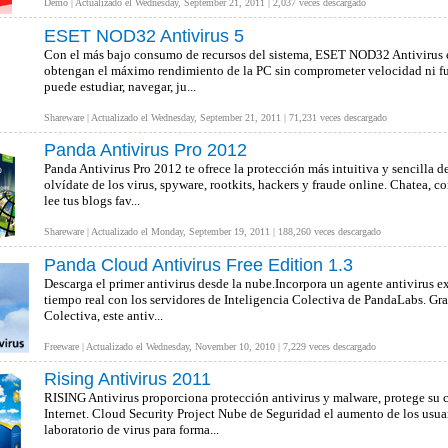
Demo | Actualizado el Wednesday, September 21, 2011 | 2,037 veces descargado
ESET NOD32 Antivirus 5
Con el más bajo consumo de recursos del sistema, ESET NOD32 Antivirus es
obtengan el máximo rendimiento de la PC sin comprometer velocidad ni fu
puede estudiar, navegar, ju...
Shareware | Actualizado el Wednesday, September 21, 2011 | 71,231 veces descargado
Panda Antivirus Pro 2012
Panda Antivirus Pro 2012 te ofrece la protección más intuitiva y sencilla de
olvídate de los virus, spyware, rootkits, hackers y fraude online. Chatea, c
lee tus blogs fav...
Shareware | Actualizado el Monday, September 19, 2011 | 188,260 veces descargado
Panda Cloud Antivirus Free Edition 1.3
Descarga el primer antivirus desde la nube.Incorpora un agente antivirus 
tiempo real con los servidores de Inteligencia Colectiva de PandaLabs. Grac
Colectiva, este antiv...
Freeware | Actualizado el Wednesday, November 10, 2010 | 7,229 veces descargado
Rising Antivirus 2011
RISING Antivirus proporciona protección antivirus y malware, protege su
Internet. Cloud Security Project Nube de Seguridad el aumento de los usu
laboratorio de virus para forma...