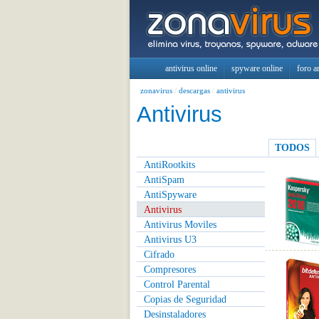
antivirus online
spyware online
foro a
zonavirus
/
descargas
/
antivirus
Antivirus
TODOS
AntiRootkits
AntiSpam
AntiSpyware
Antivirus
Antivirus Moviles
Antivirus U3
Cifrado
Compresores
Control Parental
Copias de Seguridad
Desinstaladores