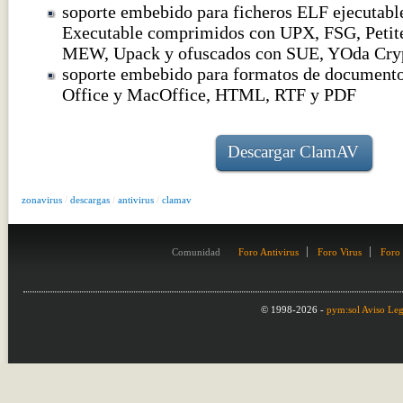
soporte embebido para ficheros ELF ejecutable
Executable comprimidos con UPX, FSG, Petit
MEW, Upack y ofuscados con SUE, YOda Cryp
soporte embebido para formatos de documen
Office y MacOffice, HTML, RTF y PDF
Descargar ClamAV
zonavirus
/
descargas
/
antivirus
/
clamav
Comunidad
Foro Antivirus
Foro Virus
Foro
© 1998-2026 -
pym:sol
Aviso Leg