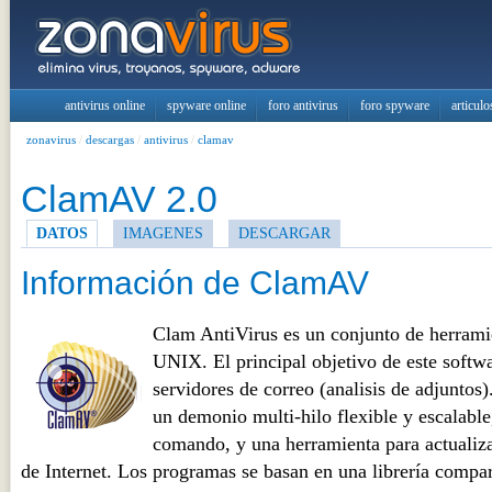
antivirus online
spyware online
foro antivirus
foro spyware
articulo
zonavirus
/
descargas
/
antivirus
/
clamav
ClamAV 2.0
DATOS
IMAGENES
DESCARGAR
Información de ClamAV
Clam AntiVirus es un conjunto de herrami
UNIX. El principal objetivo de este softwa
servidores de correo (analisis de adjuntos
un demonio multi-hilo flexible y escalable
comando, y una herramienta para actualiza
de Internet. Los programas se basan en una librería compar