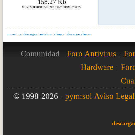
158.27 Kb
MD5: 223EDF9E05FF39CCB022C1DB8E200522
zonavirus
/
descargas
/
antivirus
/
clamav
/
descargar clamav
Comunidad
Foro Antivirus
For
Hardware
Foro
Cual
© 1998-2026 -
pym:sol
Aviso Legal
descarga