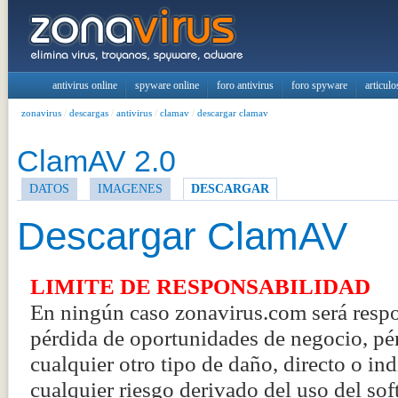
antivirus online
spyware online
foro antivirus
foro spyware
articulo
zonavirus
/
descargas
/
antivirus
/
clamav
/
descargar clamav
ClamAV 2.0
DATOS
IMAGENES
DESCARGAR
Descargar ClamAV
LIMITE DE RESPONSABILIDAD
En ningún caso zonavirus.com será respo
pérdida de oportunidades de negocio, pér
cualquier otro tipo de daño, directo o in
cualquier riesgo derivado del uso del sof