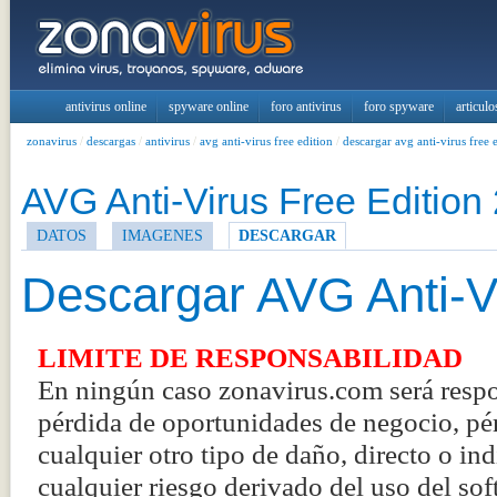
antivirus online
spyware online
foro antivirus
foro spyware
articulo
zonavirus
/
descargas
/
antivirus
/
avg anti-virus free edition
/
descargar avg anti-virus free 
AVG Anti-Virus Free Edition
DATOS
IMAGENES
DESCARGAR
Descargar AVG Anti-Vi
LIMITE DE RESPONSABILIDAD
En ningún caso zonavirus.com será respo
pérdida de oportunidades de negocio, pér
cualquier otro tipo de daño, directo o in
cualquier riesgo derivado del uso del sof