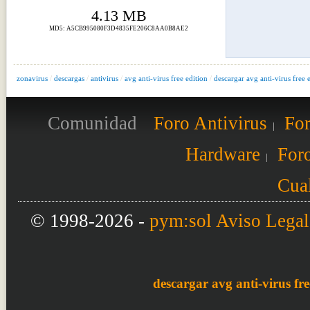
4.13 MB
MD5: A5CB995080F3D4835FE206C8AA0B8AE2
zonavirus
/
descargas
/
antivirus
/
avg anti-virus free edition
/
descargar avg anti-virus free 
Comunidad
Foro Antivirus
For
Hardware
Foro
Cual
© 1998-2026 -
pym:sol
Aviso Legal
descargar avg anti-virus fre