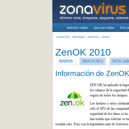
antivirus online
spyware online
foro a
zonavirus
/
descargas
/
antivirus
/
zenok
ZenOK 2010
DATOS
IMAGENES
DESCAR
Información de ZenO
ZEN OK ha aplicado la legend
los campos de la seguridad d
segura de todos los tiempos.
Los hackers y otros crimina
sólo el 20% de las computado
seguridad de los datos se ha
han tenido que solicitar su b
resultar caro. Pero con la legendaria suite de Antivir