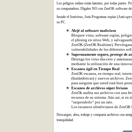
Los peligros online están latentes, por todas partes. P
su computadora. Dígales NO con ZenOK software de 
Instale el Antivirus, Anti-Programas espías (Anti-spy
su PC.
Alejé al software malicioso
Bloquee virus, software espías, peligro
el phising en sitios Web, y salvaguar
ZenOK (ZenOK Realtime). Prevéngase d
vulnerabilidades de los diferentes sof
Supremamente seguro, protege de at
Detenga los virus día-cero y amenaza
mediante la utilización de una innova
Escaneo ágil en Tiempo Real
ZenOK escanea, en tiempo real, interne
(Inalámbricas) y nuevos archivos. Zen
para asegurar que usted está bien prot
Escaneo de archivos súper liviano
ZenOk audita sus archivos con una fre
recursos de su sistema. Aún así, si en
“suspenderlo” por un rato.
Los escaneos ultralivianos de ZenOK l
Descargue, abra, trabaje y comparta archivos con amig
tranquilidad.