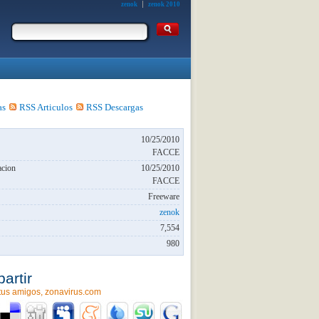
zenok
zenok 2010
as
RSS Articulos
RSS Descargas
10/25/2010
FACCE
acion
10/25/2010
FACCE
Freeware
zenok
7,554
980
artir
tus amigos, zonavirus.com