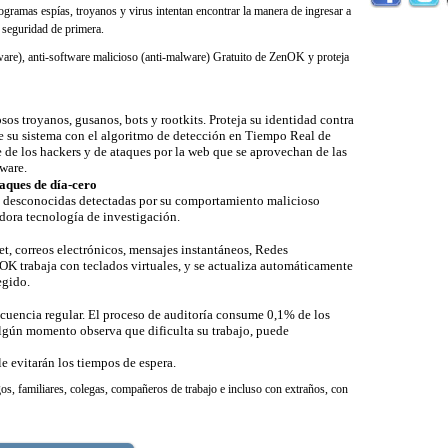
rogramas espías, troyanos y virus intentan encontrar la manera de ingresar a
seguridad de primera.
ware), anti-software malicioso (anti-malware) Gratuito de ZenOK y proteja
sos troyanos, gusanos, bots y rootkits. Proteja su identidad contra
de su sistema con el algoritmo de detección en Tiempo Real de
e los hackers y de ataques por la web que se aprovechan de las
tware.
aques de día-cero
s desconocidas detectadas por su comportamiento malicioso
dora tecnología de investigación.
t, correos electrónicos, mensajes instantáneos, Redes
OK trabaja con teclados virtuales, y se actualiza automáticamente
egido.
cuencia regular. El proceso de auditoría consume 0,1% de los
 algún momento observa que dificulta su trabajo, puede
e evitarán los tiempos de espera.
os, familiares, colegas, compañeros de trabajo e incluso con extraños, con