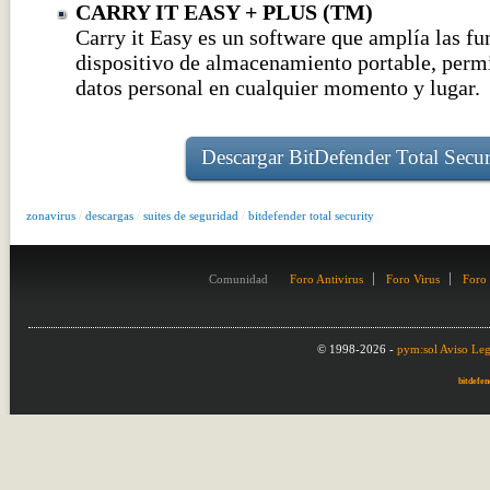
CARRY IT EASY + PLUS (TM)
Carry it Easy es un software que amplía las fu
dispositivo de almacenamiento portable, permi
datos personal en cualquier momento y lugar.
Descargar BitDefender Total Secur
zonavirus
/
descargas
/
suites de seguridad
/
bitdefender total security
Comunidad
Foro Antivirus
Foro Virus
Foro
© 1998-2026 -
pym:sol
Aviso Leg
bitdefen