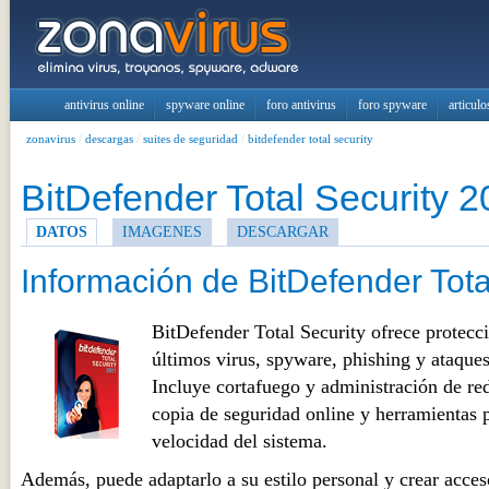
antivirus online
spyware online
foro antivirus
foro spyware
articulo
zonavirus
/
descargas
/
suites de seguridad
/
bitdefender total security
BitDefender Total Security 
DATOS
IMAGENES
DESCARGAR
Información de BitDefender Tota
BitDefender Total Security ofrece protecci
últimos virus, spyware, phishing y ataques
Incluye cortafuego y administración de red
copia de seguridad online y herramientas p
velocidad del sistema.
Además, puede adaptarlo a su estilo personal y crear acces