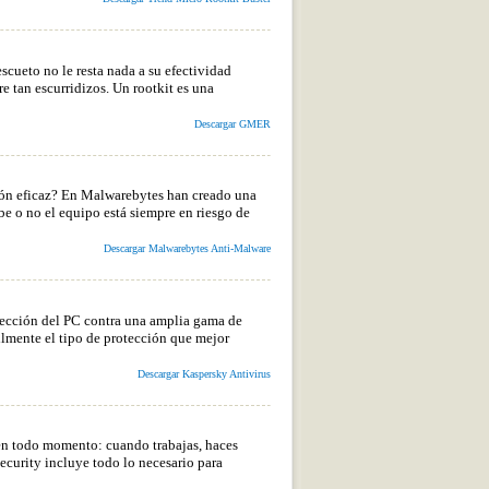
scueto no le resta nada a su efectividad
e tan escurridizos. Un rootkit es una
Descargar GMER
ión eficaz? En Malwarebytes han creado una
sabe o no el equipo está siempre en riesgo de
Descargar Malwarebytes Anti-Malware
tección del PC contra una amplia gama de
lmente el tipo de protección que mejor
Descargar Kaspersky Antivirus
 en todo momento: cuando trabajas, haces
ecurity incluye todo lo necesario para