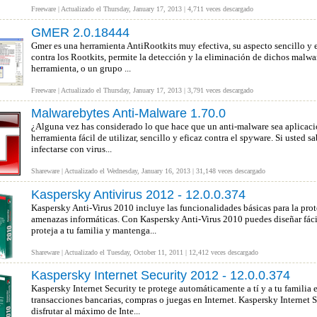
Freeware | Actualizado el Thursday, January 17, 2013 | 4,711 veces descargado
GMER 2.0.18444
Gmer es una herramienta AntiRootkits muy efectiva, su aspecto sencillo y e
contra los Rootkits, permite la detección y la eliminación de dichos malwar
herramienta, o un grupo ...
Freeware | Actualizado el Thursday, January 17, 2013 | 3,791 veces descargado
Malwarebytes Anti-Malware 1.70.0
¿Alguna vez has considerado lo que hace que un anti-malware sea aplicac
herramienta fácil de utilizar, sencillo y eficaz contra el spyware. Si usted 
infectarse con virus...
Shareware | Actualizado el Wednesday, January 16, 2013 | 31,148 veces descargado
Kaspersky Antivirus 2012 - 12.0.0.374
Kaspersky Anti-Virus 2010 incluye las funcionalidades básicas para la pro
amenazas informáticas. Con Kaspersky Anti-Virus 2010 puedes diseñar fáci
proteja a tu familia y mantenga...
Shareware | Actualizado el Tuesday, October 11, 2011 | 12,412 veces descargado
Kaspersky Internet Security 2012 - 12.0.0.374
Kaspersky Internet Security te protege automáticamente a tí y a tu familia
transacciones bancarias, compras o juegas en Internet. Kaspersky Internet S
disfrutar al máximo de Inte...