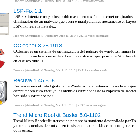
Freeware | Actualizado el Tuesday, July 18, 2017 | 2,272 veces descargado
LSP-Fix 1.1
LSP-Fix intenta corregir los problemas de conexión a Internet originados po
eliminacion de un malware que borra o manipula incorrectamente el Layere
LSP-Fix, leerá la lista de...
Freeware | Actualizado el Wednesday, June 25, 2014 | 28,710 veces descargado
CCleaner 3.28.1913
CCleaner es un sistema de optimización del registro de windows, limpia la
Elimina los archivos no utilizados de su sistema - que permite a Windows f
en el disco duro. T...
Freeware | Actualizado el Tuesday, March 19, 2013 | 23,712 veces descargado
Recuva 1.45.858
Recuva es una utilidad gratuita de Windows para restaurar los archivos qu
computadora.Esto incluye los archivos eliminados de la Papelera de Recicl
han sido suprimidos por ...
Freeware | Actualizado el Tuesday, March 19, 2013 | 7,247 veces descargado
Trend Micro Rootkit Buster 5.0-1102
Trend Micro RootkitBuster es una potente herramienta desarrollada por Tr
y entradas ocultas de rootkits en tu sistema. Los rootkits es un código es 
de la estru...