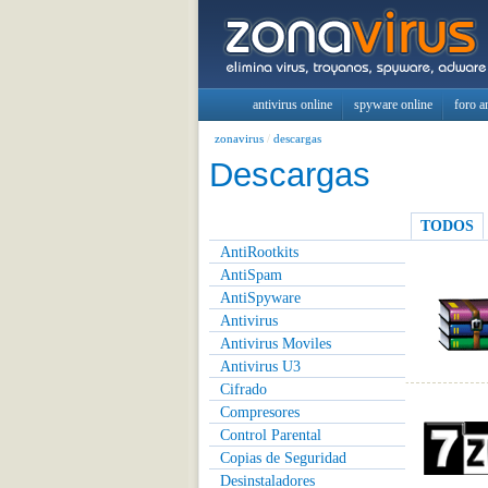
antivirus online
spyware online
foro a
zonavirus
/
descargas
Descargas
TODOS
AntiRootkits
AntiSpam
AntiSpyware
Antivirus
Antivirus Moviles
Antivirus U3
Cifrado
Compresores
Control Parental
Copias de Seguridad
Desinstaladores