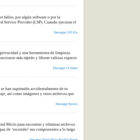
r fallos, por algún software o por la
d Service Provider (LSP). Cuando ejecutas el
Descargar LSP-Fix
 privacidad y una herramienta de limpieza.
uncionen más rápido y liberar valioso espacio
Descargar CCleaner
e se han suprimido accidentalmente de tu
aje, así como imágenes y otros archivos que
Descargar Recuva
end Micro para encontrar y eliminar archivos
capaz de ‘esconder’ sus componentes a lo largo
Descargar Trend Micro Rootkit Buster