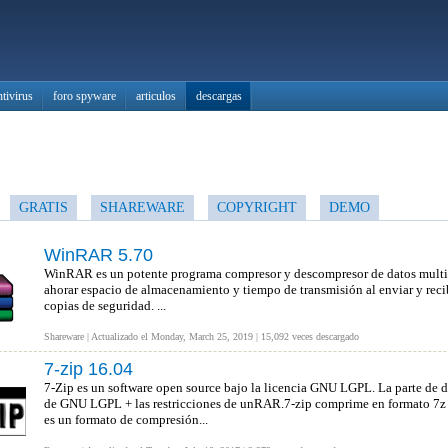
ntivirus
foro spyware
articulos
descargas
GRATIS
SHAREWARE
COPYRIGHT
DEMO
WinRAR 5.70
WinRAR es un potente programa compresor y descompresor de datos multi-
ahorar espacio de almacenamiento y tiempo de transmisión al enviar y recibir
copias de seguridad. ...
Shareware | Actualizado el Monday, March 25, 2019 | 15,092 veces descargado
7-zip 16.04
7-Zip es un software open source bajo la licencia GNU LGPL. La parte de 
de GNU LGPL + las restricciones de unRAR.7-zip comprime en formato 7z 
es un formato de compresión...