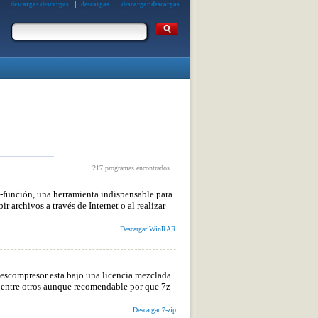
descargas descargas
descargas
descargar descargas
217 programas encontrados
función, una herramienta indispensable para
 archivos a través de Internet o al realizar
Descargar WinRAR
descompresor esta bajo una licencia mezclada
entre otros aunque recomendable por que 7z
Descargar 7-zip