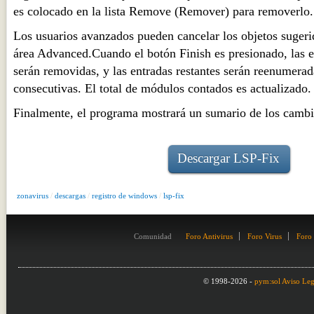
es colocado en la lista Remove (Remover) para removerlo.
Los usuarios avanzados pueden cancelar los objetos sugeri
área Advanced.Cuando el botón Finish es presionado, las 
serán removidas, y las entradas restantes serán reenumerad
consecutivas. El total de módulos contados es actualizado.
Finalmente, el programa mostrará un sumario de los cambi
Descargar LSP-Fix
zonavirus
/
descargas
/
registro de windows
/
lsp-fix
Comunidad
Foro Antivirus
Foro Virus
Foro
© 1998-2026 -
pym:sol
Aviso Leg