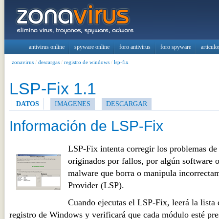
antivirus online
spyware online
foro antivirus
foro spyware
articulo
zonavirus
/
descargas
/
registro de windows
/
lsp-fix
LSP-Fix 1.1
DATOS
IMAGENES
DESCARGAR
Información de LSP-Fix
LSP-Fix intenta corregir los problemas de
originados por fallos, por algún software 
malware que borra o manipula incorrectam
Provider (LSP).
Cuando ejecutas el LSP-Fix, leerá la list
registro de Windows y verificará que cada módulo esté pre