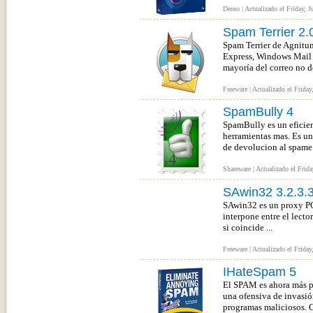
Demo | Actualizado el Friday, J
Spam Terrier 2.
Spam Terrier de Agnitum
Express, Windows Mail y
mayoría del correo no de
Freeware | Actualizado el Friday
SpamBully 4
SpamBully es un eficie
herramientas mas. Es un 
de devolucion al spame.
Shareware | Actualizado el Frida
SAwin32 3.2.3.
SAwin32 es un proxy POP
interpone entre el lecto
si coincide ...
Freeware | Actualizado el Friday
IHateSpam 5
El SPAM es ahora más pe
una ofensiva de invasión
programas maliciosos. C