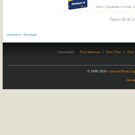
Demo | Actualizado el Friday, J
Pagina
21
de 
zonavirus
/
descargas
Comunidad
Foro Antivirus
Foro Virus
Foro
© 1998-2026 -
pym:sol
Aviso Leg
descarg