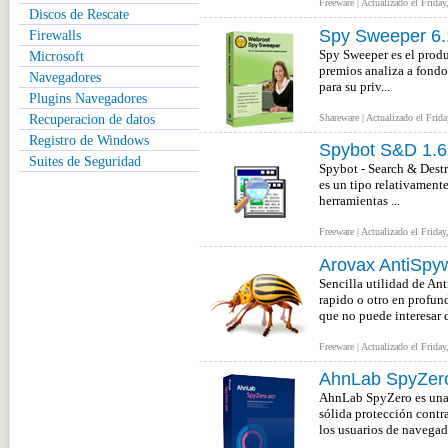
Freeware | Actualizado el Friday
Discos de Rescate
Spy Sweeper 6.
Firewalls
Spy Sweeper es el produ
Microsoft
premios analiza a fondo
Navegadores
para su priv...
Plugins Navegadores
Recuperacion de datos
Shareware | Actualizado el Frid
Registro de Windows
Spybot S&D 1.6
Suites de Seguridad
Spybot - Search & Destro
es un tipo relativament
herramientas ...
Freeware | Actualizado el Frida
Arovax AntiSpy
Sencilla utilidad de An
rapido o otro en profun
que no puede interesar d
Freeware | Actualizado el Friday
AhnLab SpyZer
AhnLab SpyZero es una 
sólida protección contr
los usuarios de navegado