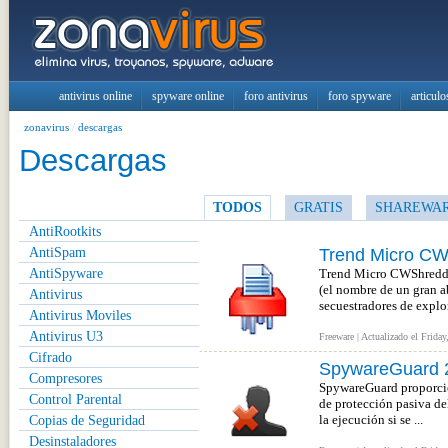
antivirus online
spyware online
foro antivirus
foro spyware
articulo
zonavirus
/
descargas
Descargas
TODOS
GRATIS
SHAREWA
AntiRootkits
AntiSpam
Trend Micro CW
AntiSpyware
Trend Micro CWShredder
(el nombre de un gran a
Antivirus
secuestradores de explor
Antivirus Moviles
Antivirus U3
Freeware | Actualizado el Friday
Cifrado
SpywareGuard 
Compresores
SpywareGuard proporcion
Control Parental
de protección pasiva de
Copias de Seguridad
la ejecución si se ...
Desinstaladores