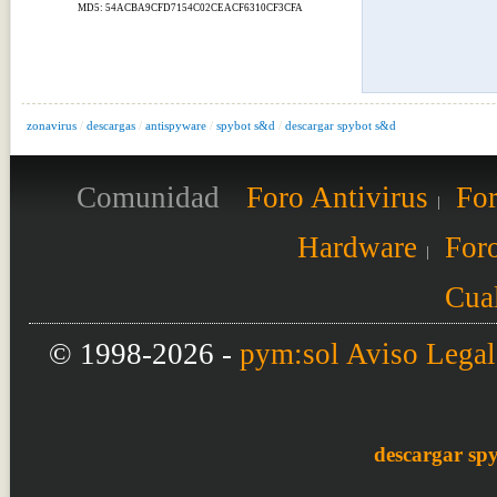
MD5: 54ACBA9CFD7154C02CEACF6310CF3CFA
zonavirus
/
descargas
/
antispyware
/
spybot s&d
/
descargar spybot s&d
Comunidad
Foro Antivirus
For
Hardware
Foro
Cual
© 1998-2026 -
pym:sol
Aviso Legal
descargar sp