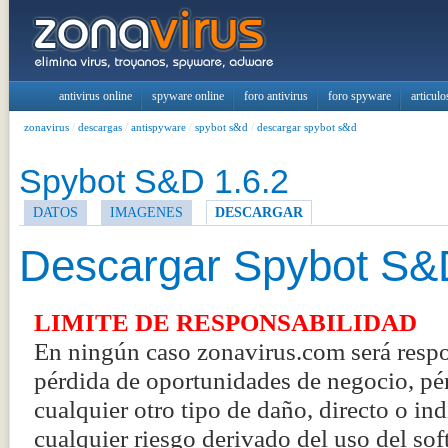
antivirus online
spyware online
foro antivirus
foro spyware
articulo
zonavirus
/
descargas
/
antispyware
/
spybot s&d
/
descargar spybot s&d
Spybot S&D 1.6.2
DATOS
IMAGENES
DESCARGAR
Descargar Spybot S&
LIMITE DE RESPONSABILIDAD
En ningún caso zonavirus.com será respo
pérdida de oportunidades de negocio, pér
cualquier otro tipo de daño, directo o in
cualquier riesgo derivado del uso del sof