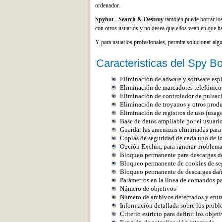
ordenador.
Spybot - Search & Destroy
también puede borrar los
con otros usuarios y no desea que ellos vean en que ha
Y para usuarios profesionales, permite solucionar algu
Caracteristicas del Spy B
Eliminación de adware y software esp
Eliminación de marcadores telefónicos
Eliminación de controlador de pulsaci
Eliminación de troyanos y otros prod
Eliminación de registros de uso (usage
Base de datos ampliable por el usuari
Guardar las amenazas eliminadas para
Copias de seguridad de cada uno de l
Opción Excluir, para ignorar problema
Bloqueo permanente para descargas d
Bloqueo permanente de cookies de se
Bloqueo permanente de descargas dañ
Parámetros en la línea de comandos pa
Número de objetivos
Número de archivos detectados y entra
Información detallada sobre los prob
Criterio estricto para definir los objet