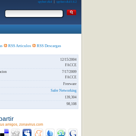
spybot s&d
spybot s&d 1.6.2
as
RSS Articulos
RSS Descargas
12/15/2004
FACCE
acion
7/17/2009
FACCE
Freeware
Safer Networking
139,304
98,108
artir
tus amigos, zonavirus.com