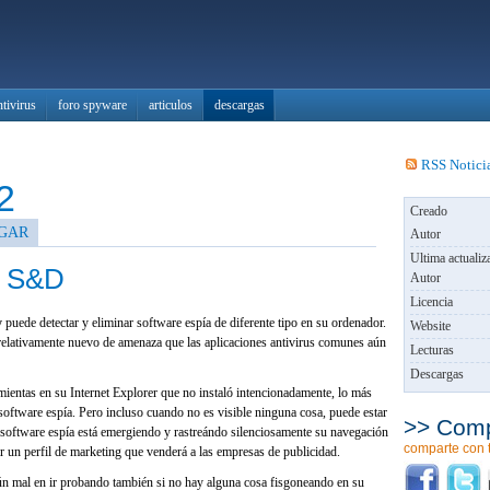
ntivirus
foro spyware
articulos
descargas
RSS Notici
2
Creado
GAR
Autor
Ultima actualiz
t S&D
Autor
Licencia
y
puede detectar y eliminar software espía de diferente tipo en su ordenador.
Website
 relativamente nuevo de amenaza que las aplicaciones antivirus comunes aún
Lecturas
Descargas
mientas en su Internet Explorer que no instaló intencionadamente, lo más
software espía. Pero incluso cuando no es visible ninguna cosa, puede estar
>> Comp
software espía está emergiendo y rastreándo silenciosamente su navegación
comparte con 
ar un perfil de marketing que venderá a las empresas de publicidad.
ún mal en ir probando también si no hay alguna cosa fisgoneando en su