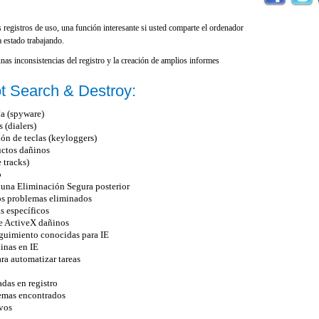
 registros de uso, una función interesante si usted comparte el ordenador
 estado trabajando.
nas inconsistencias del registro y la creación de amplios informes
ot Search & Destroy:
ía (spyware)
 (dialers)
ón de teclas (keyloggers)
uctos dañinos
 tracks)
o
 una Eliminación Segura posterior
os problemas eliminados
s específicos
e ActiveX dañinos
guimiento conocidas para IE
inas en IE
ra automatizar tareas
das en registro
lemas encontrados
ivos