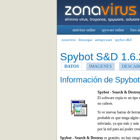
antivirus online
spyware online
foro a
zonavirus
/
descargas
/
antispyware
/
spybot s&d
Spybot S&D 1.6.
DATOS
IMAGENES
DESCAR
Información de Spybo
Spybot - Search & Destro
El software espía es un tipo
no cubren.
Si ve nuevas barras de herra
probable es que tenga algún 
infectado, ya que más y más 
por la red para así poder cre
Spybot - Search & Destroy
es gratuïto, no hay ning