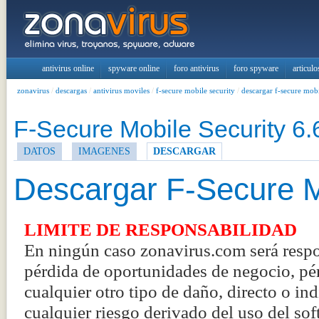
antivirus online
spyware online
foro antivirus
foro spyware
articulo
zonavirus
/
descargas
/
antivirus moviles
/
f-secure mobile security
/
descargar f-secure mobi
F-Secure Mobile Security 6.
DATOS
IMAGENES
DESCARGAR
Descargar F-Secure M
LIMITE DE RESPONSABILIDAD
En ningún caso zonavirus.com será respo
pérdida de oportunidades de negocio, pér
cualquier otro tipo de daño, directo o in
cualquier riesgo derivado del uso del sof