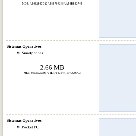
MD5: A9462842D12A58E79F248AA54BB62745
Sistemas Operativos
Smartphones
2.66 MB
MD5: 985F525993704E7FF40B4715F42297C3
Sistemas Operativos
Pocket PC