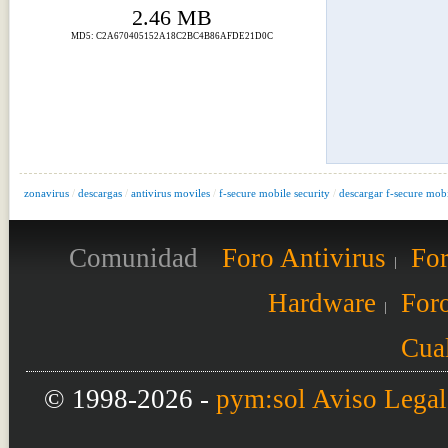
2.46 MB
MD5: C2A670405152A18C2BC4B86AFDE21D0C
zonavirus
/
descargas
/
antivirus moviles
/
f-secure mobile security
/
descargar f-secure mobi
Comunidad
Foro Antivirus
For
Hardware
Foro
Cual
© 1998-2026 -
pym:sol
Aviso Legal