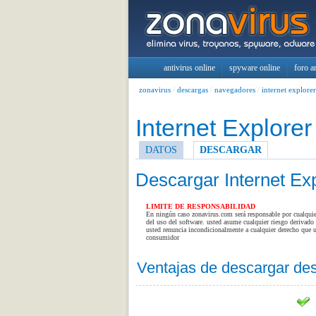
antivirus online
spyware online
foro a
zonavirus
/
descargas
/
navegadores
/
internet explorer
Internet Explorer
DATOS
DESCARGAR
Descargar Internet Exp
LIMITE DE RESPONSABILIDAD
En ningún caso zonavirus.com será responsable por cualquier 
del uso del software. usted asume cualquier riesgo derivado 
usted renuncia incondicionalmente a cualquier derecho que u
consumidor
Ventajas de descargar des