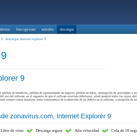
ntivirus
foro spyware
articulos
descargas
 9
/
descargar internet explorer 9
 9
lorer 9
pérdida de beneficios, pérdida de oportunidades de negocio, pérdida de datos, interrupción de actividades o por
del uso del software. en el supuesto de que el software estuviera defectuoso, usted asumirá todos los costes der
sted ostente contra zonavirus como consecuencia de la detección de un defecto en el software, a excepción de l
de zonavirus.com, Internet Explorer 9
Libre de virus
Descarga segura
Alta velocidad
Cola de 10 seg