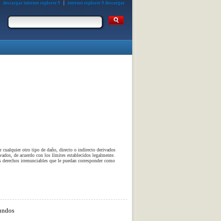
descargar internet explorer 9
internet explorer 9 descargar
 cualquier otro tipo de daño, directo o indirecto derivados
ivados, de acuerdo con los límites establecidos legalmente.
os derechos irrenunciables que le puedan corresponder como
undos