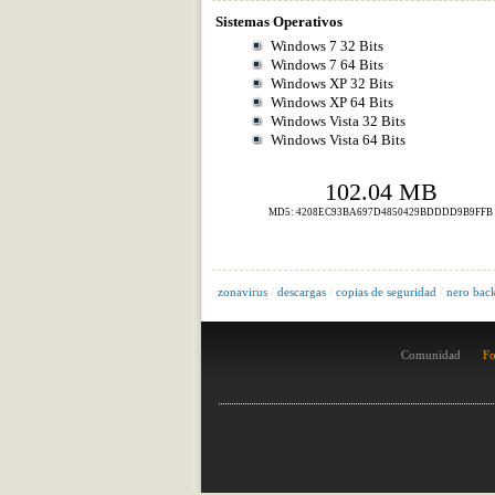
Sistemas Operativos
Windows 7 32 Bits
Windows 7 64 Bits
Windows XP 32 Bits
Windows XP 64 Bits
Windows Vista 32 Bits
Windows Vista 64 Bits
102.04 MB
MD5: 4208EC93BA697D4850429BDDDD9B9FFB
zonavirus
/
descargas
/
copias de seguridad
/
nero bac
Comunidad
Fo