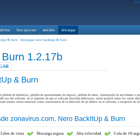
desc
ntivirus
foro spyware
articulos
descargas
kitup & burn
/
descargar nero backitup & burn
 Burn 1.2.17b
GAR
tUp & Burn
pérdida de beneficios, pérdida de oportunidades de negocio, pérdida de datos, interrupción de actividades o por
del uso del software. en el supuesto de que el software estuviera defectuoso, usted asumirá todos los costes der
sted ostente contra zonavirus como consecuencia de la detección de un defecto en el software, a excepción de l
sde zonavirus.com, Nero BackItUp & Burn
Libre de virus
Descarga segura
Alta velocidad
Cola de 10 seg