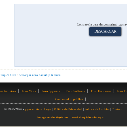
kitup & burn
/
descargar nero backitup & burn
ro Antivirus
Foro Virus
Foro Spyware
Foro Software
Foro Hardware
Foro Fi
Cual es mi ip publica
© 1998-2026 -
pym:sol
Aviso Legal
|
Política de Privacidad
|
Política de Cookies
|
Contacto
descargar nero backitup & burn
nero backitup & burn descargar