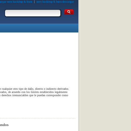
argar nero backitup & burn
nero backitup & burn descargar
 cualquier otro tipo de daño, directo o indirecto derivados
ivados, de acuerdo con los límites establecidos legalmente.
os derechos irrenunciables que le puedan corresponder como
undos