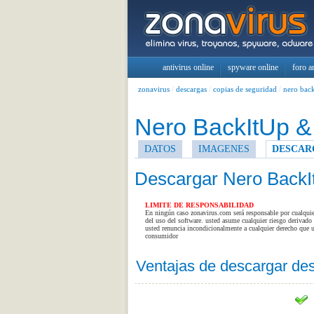
antivirus online
spyware online
foro a
zonavirus
/
descargas
/
copias de seguridad
/
nero bac
Nero BackItUp &
DATOS
IMAGENES
DESCAR
Descargar Nero BackI
LIMITE DE RESPONSABILIDAD
En ningún caso zonavirus.com será responsable por cualquier 
del uso del software. usted asume cualquier riesgo derivado 
usted renuncia incondicionalmente a cualquier derecho que u
consumidor
Ventajas de descargar de