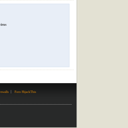
rewalls
Foro HijackThis