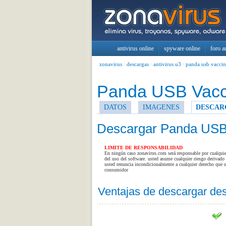
antivirus online
spyware online
foro a
zonavirus
/
descargas
/
antivirus u3
/
panda usb vaccin
Panda USB Vacci
DATOS
IMAGENES
DESCAR
Descargar Panda USB
LIMITE DE RESPONSABILIDAD
En ningún caso zonavirus.com será responsable por cualquier 
del uso del software. usted asume cualquier riesgo derivado 
usted renuncia incondicionalmente a cualquier derecho que u
consumidor
Ventajas de descargar de