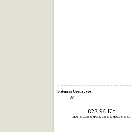
Sistemas Operativos
U3
828.96 Kb
MD5: 58CC5B530FC552C8E31870F90DB425ED