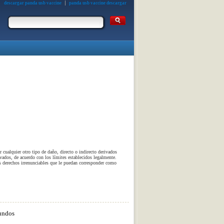
descargar panda usb vaccine
panda usb vaccine descargar
 cualquier otro tipo de daño, directo o indirecto derivados
ivados, de acuerdo con los límites establecidos legalmente.
os derechos irrenunciables que le puedan corresponder como
undos