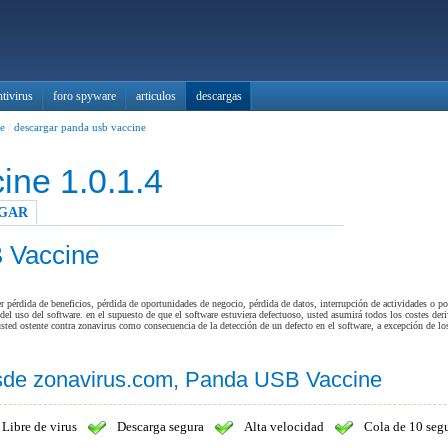
ntivirus
foro spyware
articulos
descargas
e
/
descargar panda usb vaccine
ne 1.0.1.4
GAR
 Vaccine
pérdida de beneficios, pérdida de oportunidades de negocio, pérdida de datos, interrupción de actividades o por
del uso del software. en el supuesto de que el software estuviera defectuoso, usted asumirá todos los costes der
sted ostente contra zonavirus como consecuencia de la detección de un defecto en el software, a excepción de l
sde zonavirus.com, Panda USB Vaccine
Libre de virus
Descarga segura
Alta velocidad
Cola de 10 seg