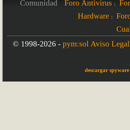
Comunidad
Foro Antivirus
For
Hardware
Foro
Cual
© 1998-2026 -
pym:sol
Aviso Legal
descargar spyware