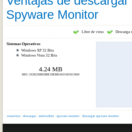
Ventajas de descargar
Spyware Monitor
Libre de virus
Descarga 
Sistemas Operativos
Windows XP 32 Bits
Windows Vista 32 Bits
4.24 MB
MD5: 502B238B83BBE1BEBB546334D3013869
zonavirus
/
descargas
/
antirootkits
/
spyware monitor
/
descargar spyware monitor