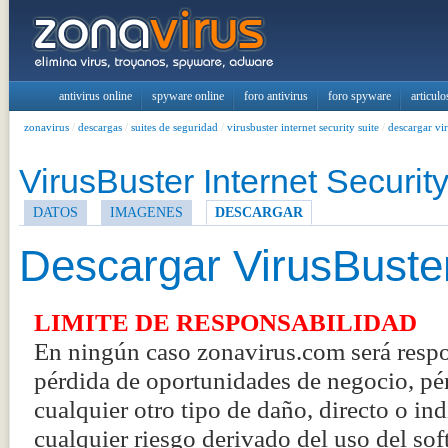
antivirus online
spyware online
foro antivirus
foro spyware
articulo
zonavirus
/
descargas
/
suites de seguridad
/
virusbuster internet security suite
/
descargar vir
VirusBuster Internet Security
DATOS
IMAGENES
DESCARGAR
Descargar VirusBuster
LIMITE DE RESPONSABILIDAD
En ningún caso zonavirus.com será respo
pérdida de oportunidades de negocio, pér
cualquier otro tipo de daño, directo o in
cualquier riesgo derivado del uso del sof