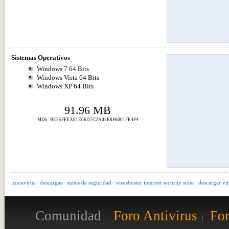
Sistemas Operativos
Windows 7 64 Bits
Windows Vista 64 Bits
Windows XP 64 Bits
91.96 MB
MD5: BE25FFEA81E06D7C2A02E6F6001FE4F4
zonavirus
/
descargas
/
suites de seguridad
/
virusbuster internet security suite
/
descargar vir
Comunidad
Foro Antivirus
For