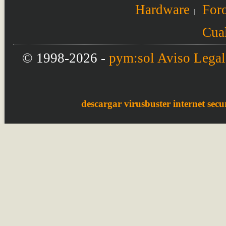
Hardware
Foro
Cual
© 1998-2026 -
pym:sol
Aviso Legal
descargar virusbuster internet secur