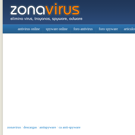
antivirus online
spyware online
foro antivirus
foro spyware
articulo
zonavirus
/
descargas
/
antispyware
/
ca anti-spyware