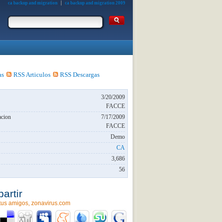
ca backup and migration
ca backup and migration 2009
as
RSS Articulos
RSS Descargas
3/20/2009
FACCE
acion
7/17/2009
FACCE
Demo
CA
3,686
56
artir
tus amigos, zonavirus.com