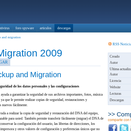
ntivirus
foro spyware
articulos
descargas
p and migration
RSS Notici
igration 2009
Creado
GAR
Autor
Ultima actualiz
ckup and Migration
Autor
Licencia
eguridad de los datos personales y las configuraciones
Website
Lecturas
yuda a garantizar la seguridad de sus archivos importantes, fotos, música
ya que le permite realizar copias de seguridad, restauraciones y
Descargas
os nuevos fácilmente.
>> Comp
da a realizar la copia de seguridad y restauración del DNA del equipo,
azable para usted. También permite transferir fácilmente (migrar) el DNA de
comparte con 
onservar la configuración del usuario, las libretas de direcciones, los
la impresora y otros valores de configuración y preferencias únicos que no