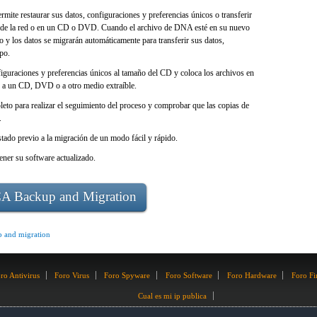
mite restaurar sus datos, configuraciones y preferencias únicos o transferir
és de la red o en un CD o DVD. Cuando el archivo de DNA esté en su nuevo
o y los datos se migrarán automáticamente para transferir sus datos,
po.
figuraciones y preferencias únicos al tamaño del CD y coloca los archivos en
er a un CD, DVD o a otro medio extraíble.
to para realizar el seguimiento del proceso y comprobar que las copias de
.
stado previo a la migración de un modo fácil y rápido.
ener su software actualizado.
CA Backup and Migration
p and migration
ro Antivirus
Foro Virus
Foro Spyware
Foro Software
Foro Hardware
Foro Fi
Cual es mi ip publica