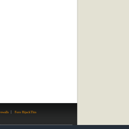
rewalls
Foro HijackThis