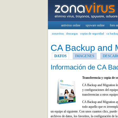
antivirus online
spyware online
foro a
zonavirus
/
descargas
/
copias de seguridad
/
ca backu
CA Backup and M
DATOS
IMAGENES
DESCAR
Información de CA Ba
Transferencia y copia de s
CA Backup and Migration le a
y configuraciones del equipo 
transferencias a otros equip
CA Backup and Migration ayu
todo aquello que es irreempl
un equipo al siguiente. Con unos cuantos clics, puede c
archivos de datos, los favoritos, la configuración de 