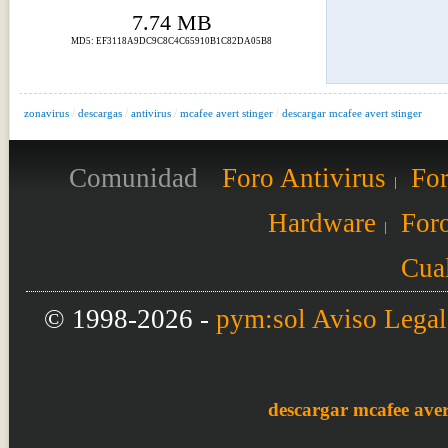
7.74 MB
MD5: EF3118A9DC9C8C4C65910B1C82DA05B8
zonavirus
/
descargas
/
antivirus
/
mcafee avert stinger
/
descargar mcafee avert stinger
Comunidad
Foro Antivirus
For
Hardware
Foro
Cual
© 1998-2026 -
pym:sol
Aviso Legal
descargar mcafee aver