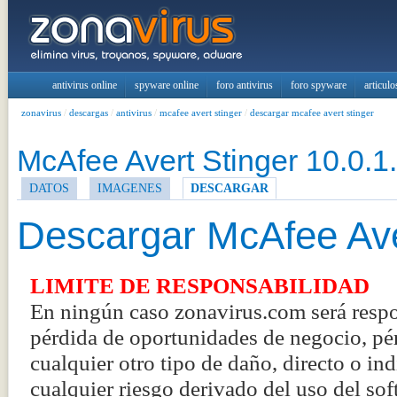
antivirus online
spyware online
foro antivirus
foro spyware
articulo
zonavirus
/
descargas
/
antivirus
/
mcafee avert stinger
/
descargar mcafee avert stinger
McAfee Avert Stinger 10.0.1
DATOS
IMAGENES
DESCARGAR
Descargar McAfee Ave
LIMITE DE RESPONSABILIDAD
En ningún caso zonavirus.com será respo
pérdida de oportunidades de negocio, pér
cualquier otro tipo de daño, directo o in
cualquier riesgo derivado del uso del sof