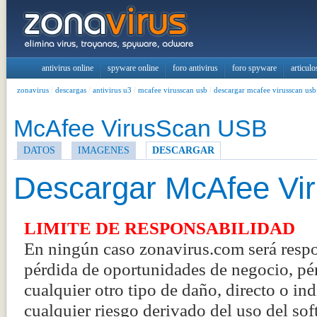
antivirus online
spyware online
foro antivirus
foro spyware
articulo
zonavirus
/
descargas
/
antivirus u3
/
mcafee virusscan usb
/
descargar mcafee virusscan usb
McAfee VirusScan USB
DATOS
IMAGENES
DESCARGAR
Descargar McAfee Vi
LIMITE DE RESPONSABILIDAD
En ningún caso zonavirus.com será respo
pérdida de oportunidades de negocio, pér
cualquier otro tipo de daño, directo o in
cualquier riesgo derivado del uso del sof