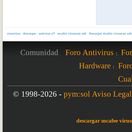
zonavirus
/
descargas
/
antivirus u3
/
mcafee virusscan usb
/
descargar mcafee virusscan usb
Comunidad
Foro Antivirus
For
Hardware
Foro
Cual
© 1998-2026 -
pym:sol
Aviso Legal
descargar mcafee virus