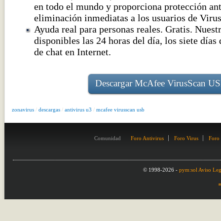
en todo el mundo y proporciona protección ant
eliminación inmediatas a los usuarios de Viru
Ayuda real para personas reales. Gratis. Nuest
disponibles las 24 horas del día, los siete días
de chat en Internet.
Descargar McAfee VirusScan U
zonavirus
/
descargas
/
antivirus u3
/
mcafee virusscan usb
Comunidad
Foro Antivirus
Foro Virus
Foro
© 1998-2026 -
pym:sol
Aviso Leg
m