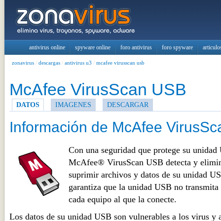
antivirus online
spyware online
foro antivirus
foro spyware
articulo
zonavirus
/
descargas
/
antivirus u3
/
mcafee virusscan usb
McAfee VirusScan USB
DATOS
IMAGENES
DESCARGAR
Información de McAfee VirusS
Con una seguridad que protege su unidad 
McAfee® VirusScan USB detecta y elimin
suprimir archivos y datos de su unidad U
garantiza que la unidad USB no transmita 
cada equipo al que la conecte.
Los datos de su unidad USB son vulnerables a los virus y 