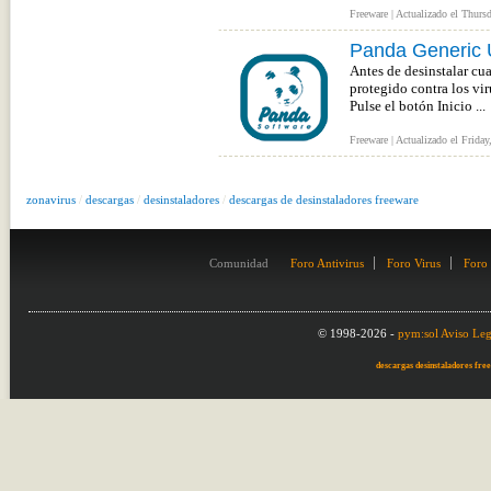
Freeware | Actualizado el Thurs
Panda Generic U
Antes de desinstalar cu
protegido contra los vir
Pulse el botón Inicio ...
Freeware | Actualizado el Friday
zonavirus
/
descargas
/
desinstaladores
/
descargas de desinstaladores freeware
Comunidad
Foro Antivirus
Foro Virus
Foro
© 1998-2026 -
pym:sol
Aviso Leg
descargas desinstaladores fre