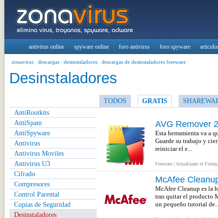
antivirus online
spyware online
foro antivirus
foro spyware
articulo
zonavirus
/
descargas
/
desinstaladores
/
descargas de desinstaladores freeware
Desinstaladores
TODOS
GRATIS
SHAREWA
AntiRootkits
AntiSpam
AVG Remover 
AntiSpyware
Esta herramienta va a qu
Guarde su trabajo y cie
Antivirus
reiniciar el e...
Antivirus Moviles
Antivirus U3
Freeware | Actualizado el Frida
Cifrado
McAfee Cleanup
Compresores
McAfee Cleanup es la h
Control Parental
tras quitar el producto
Copias de Seguridad
un pequeño tutorial de..
Desinstaladores