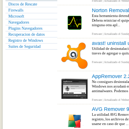
Freeware | Actualizado el Wedne
Discos de Rescate
Norton Removal
Firewalls
Esta herramienta detend
Microsoft
Debera reiniciar el quip
Navegadores
ninguna otra apl...
Plugins Navegadores
Recuperacion de datos
Freeware | Actualizado el Sunda
Registro de Windows
avast! uninstall u
Suites de Seguridad
Utilidad de desinstalaci
traves de agregar o quit
Freeware | Actualizado el Sunda
AppRemover 2.2
No consigues desinstala
Windows nos ayudará en e
antimalwares. Podemos 
Freeware | Actualizado el Wedne
AVG Remover 9
La utilidad AVG Remover
registro, los archivos d
usarse en caso de que ...