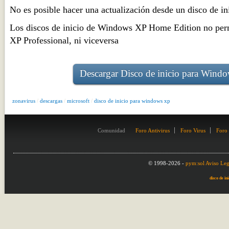
No es posible hacer una actualización desde un disco de 
Los discos de inicio de Windows XP Home Edition no per
XP Professional, ni viceversa
Descargar Disco de inicio para Wind
zonavirus
/
descargas
/
microsoft
/
disco de inicio para windows xp
Comunidad
Foro Antivirus
Foro Virus
Foro
© 1998-2026 -
pym:sol
Aviso Leg
disco de i