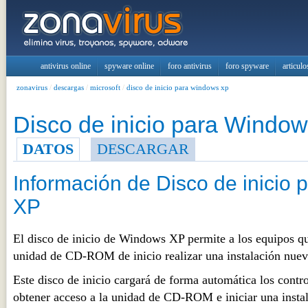
antivirus online
spyware online
foro antivirus
foro spyware
articulo
zonavirus
/
descargas
/
microsoft
/
disco de inicio para windows xp
Disco de inicio para Windo
DATOS
DESCARGAR
Información de Disco de inicio
XP
El disco de inicio de Windows XP permite a los equipos q
unidad de CD-ROM de inicio realizar una instalación nueva
Este disco de inicio cargará de forma automática los contr
obtener acceso a la unidad de CD-ROM e iniciar una insta