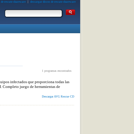
s de rescate shareware
descargar discos de rescate shareware
1 programas encontrados
quipos infectados que proporciona todas las
TI. Completo juego de herramientas de
Descargar AVG Rescue CD