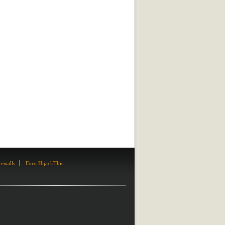
rewalls
Foro HijackThis