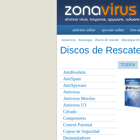
antivirus online
spyware online
foro a
zonavirus
/
descargas
/
discos de rescate
/
descargas de
Discos de Rescat
TODOS
AntiRootkits
AntiSpam
AntiSpyware
Antivirus
Antivirus Moviles
Antivirus U3
Cifrado
Compresores
Control Parental
Copias de Seguridad
Desinstaladores