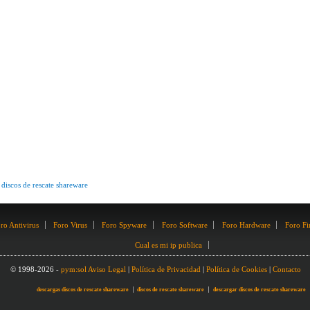
 discos de rescate shareware
ro Antivirus
Foro Virus
Foro Spyware
Foro Software
Foro Hardware
Foro Fi
Cual es mi ip publica
© 1998-2026 -
pym:sol
Aviso Legal
|
Política de Privacidad
|
Política de Cookies
|
Contacto
descargas discos de rescate shareware
discos de rescate shareware
descargar discos de rescate shareware