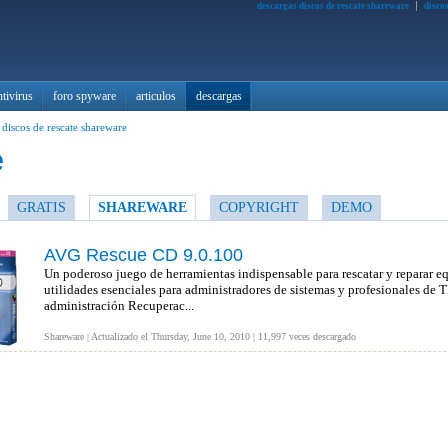
descargas discos de rescate shareware
disco
ntivirus
foro spyware
articulos
descargas
 discos de rescate shareware
e
GRATIS
SHAREWARE
COPYRIGHT
DEMO
AVG Rescue CD 9.0.100
Un poderoso juego de herramientas indispensable para rescatar y reparar e
utilidades esenciales para administradores de sistemas y profesionales de 
administración Recuperac...
Shareware | Actualizado el Thursday, June 10, 2010 | 11,997 veces descargado