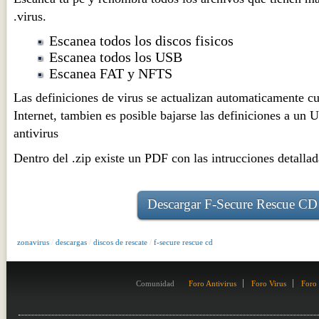
.virus.
Escanea todos los discos fisicos
Escanea todos los USB
Escanea FAT y NFTS
Las definiciones de virus se actualizan automaticamente c
Internet, tambien es posible bajarse las definiciones a un 
antivirus
Dentro del .zip existe un PDF con las intrucciones detallad
Descargar F-Secure Rescue CD
zonavirus
/
descargas
/
discos de rescate
/
f-secure rescue cd
Comunidad
Foro Antivirus
Foro Virus
Foro