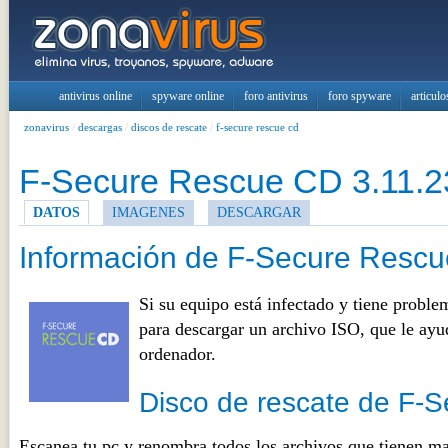
antivirus online
spyware online
foro antivirus
foro spyware
articulo
zonavirus
/
descargas
/
discos de rescate
/
f-secure rescue cd
F-Secure Rescue CD 3.11.
DATOS
IMAGENES
DESCARGAR
Información de F-Secure Resc
Si su equipo está infectado y tiene proble
para descargar un archivo ISO, que le ayud
ordenador.
Disco de rescate de F-S
Escanea tu pc y renombra todos los archivos que tienen ma