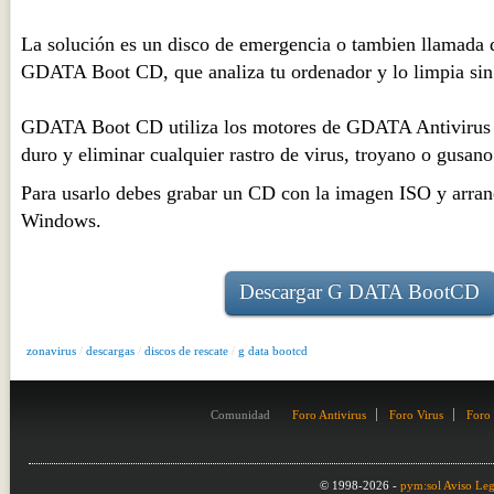
La solución es un disco de emergencia o tambien llamada 
GDATA Boot CD, que analiza tu ordenador y lo limpia si
GDATA Boot CD utiliza los motores de GDATA Antivirus p
duro y eliminar cualquier rastro de virus, troyano o gusano 
Para usarlo debes grabar un CD con la imagen ISO y arranc
Windows.
Descargar G DATA BootCD
zonavirus
/
descargas
/
discos de rescate
/
g data bootcd
Comunidad
Foro Antivirus
Foro Virus
Foro
© 1998-2026 -
pym:sol
Aviso Leg