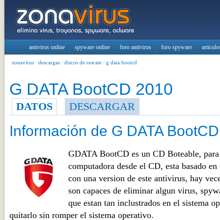
antivirus online
spyware online
foro antivirus
foro spyware
articulo
zonavirus
/
descargas
/
discos de rescate
/
g data bootcd
G DATA BootCD 2010
DATOS
DESCARGAR
Información de G DATA BootCD
GDATA BootCD es un CD Boteable, para q
computadora desde el CD, esta basado en u
con una version de este antivirus, hay vece
son capaces de eliminar algun virus, spy
que estan tan inclustrados en el sistema o
quitarlo sin romper el sistema operativo.