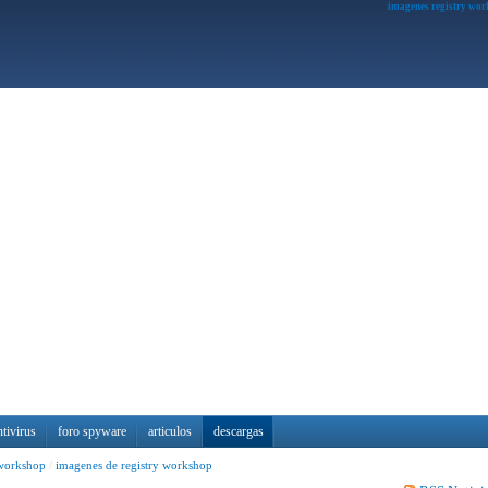
imagenes registry wor
ntivirus
foro spyware
articulos
descargas
 workshop
/
imagenes de registry workshop