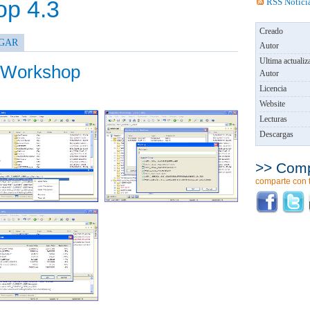
op 4.3
RSS Notici
Creado
GAR
Autor
Ultima actualiz
y Workshop
Autor
Licencia
Website
Lecturas
Descargas
>> Comp
comparte con 