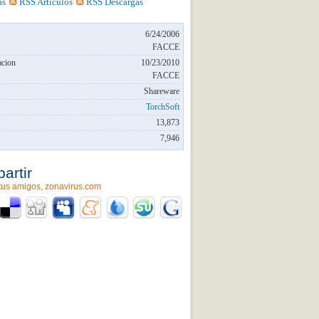
as
RSS Articulos
RSS Descargas
6/24/2006
FACCE
acion
10/23/2010
FACCE
Shareware
TorchSoft
13,873
7,946
artir
tus amigos, zonavirus.com