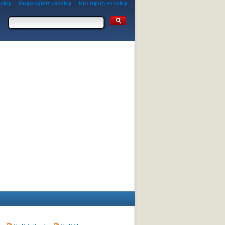
kshop
images registry workshop
fotos registry workshop