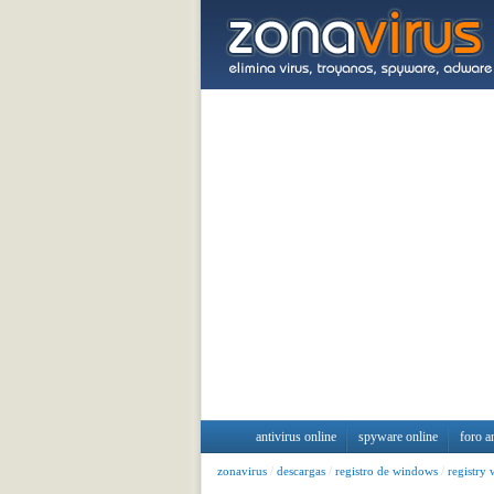
antivirus online
spyware online
foro a
zonavirus
/
descargas
/
registro de windows
/
registry