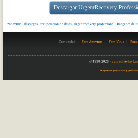
Descargar UrgentRecovery Professi
zonavirus
/
descargas
/
recuperacion de datos
/
urgentrecovery professional
/
imagenes de u
Comunidad
Foro Antivirus
Foro Virus
Foro
© 1998-2026 -
pym:sol
Aviso Leg
imagenes urgentrecovery professio