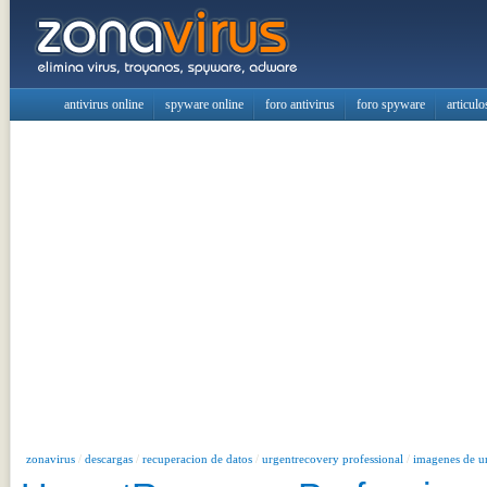
antivirus online
spyware online
foro antivirus
foro spyware
articulo
zonavirus
/
descargas
/
recuperacion de datos
/
urgentrecovery professional
/
imagenes de u