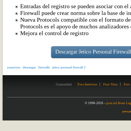
Entradas del registro se pueden asociar con el 
Firewall puede crear norma sobre la base de in
Nueva Protocols compatible con el formato de 
Protocols es el apoyo de muchos analizadores d
Mejora el control de registro
Descargar Jetico Personal Firewal
zonavirus
/
descargas
/
firewalls
/
jetico personal firewall 2
Comunidad
Foro Antivirus
Foro Virus
Foro
© 1998-2026 -
pym:sol
Aviso Leg
jetico p