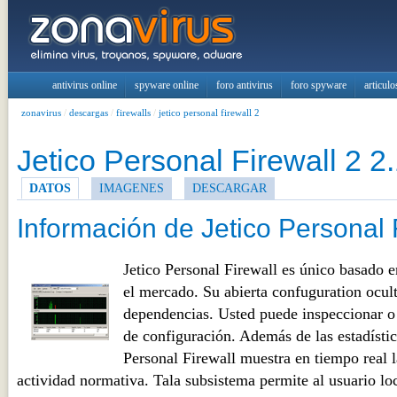
antivirus online
spyware online
foro antivirus
foro spyware
articulo
zonavirus
/
descargas
/
firewalls
/
jetico personal firewall 2
Jetico Personal Firewall 2 2.
DATOS
IMAGENES
DESCARGAR
Información de Jetico Personal 
Jetico Personal Firewall es único basado en
el mercado. Su abierta confuguration ocul
dependencias. Usted puede inspeccionar o 
de configuración. Además de las estadístic
Personal Firewall muestra en tiempo real 
actividad normativa. Tala subsistema permite al usuario loc