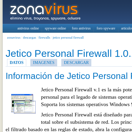
antivirus online
spyware online
foro antivirus
foro spyware
articulo
zonavirus
/
descargas
/
firewalls
/
jetico personal firewall
Jetico Personal Firewall 1.0
DATOS
IMAGENES
DESCARGAR
Información de Jetico Personal 
Jetico Personal Firewall v.1 es la más pote
personal para el legado de sistemas operat
Soporta los sistemas operativos Window
Jetico Personal Firewall está diseñado para
total sobre el subsistema de red. Los prin
el filtrado basado en las reglas de estado, abra la configurac