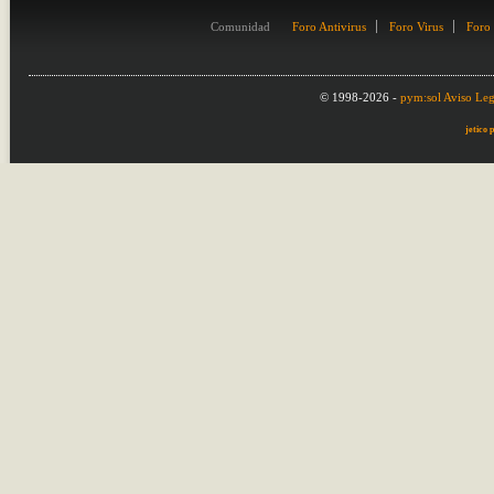
Comunidad
Foro Antivirus
Foro Virus
Foro
© 1998-2026 -
pym:sol
Aviso Leg
jetico 