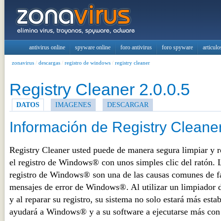
antivirus online
spyware online
foro antivirus
foro spyware
articulo
zonavirus
/
descargas
/
registro de windows
/
registry cleaner
Registry Cleaner 2.0.0.5
DATOS
IMAGENES
DESCARGAR
Información de Registry Cleane
Registry Cleaner usted puede de manera segura limpiar y r
el registro de Windows® con unos simples clic del ratón. 
registro de Windows® son una de las causas comunes de fa
mensajes de error de Windows®. Al utilizar un limpiador d
y al reparar su registro, su sistema no solo estará más esta
ayudará a Windows® y a su software a ejecutarse más con