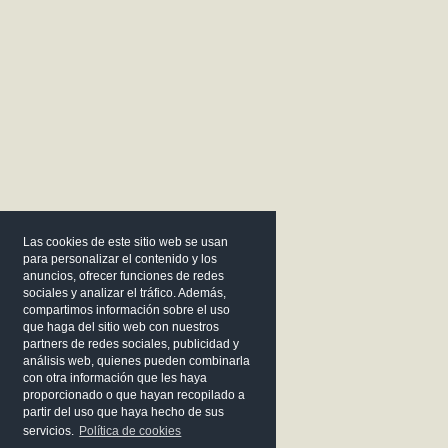
Las cookies de este sitio web se usan
para personalizar el contenido y los
anuncios, ofrecer funciones de redes
sociales y analizar el tráfico. Además,
compartimos información sobre el uso
que haga del sitio web con nuestros
partners de redes sociales, publicidad y
análisis web, quienes pueden combinarla
con otra información que les haya
proporcionado o que hayan recopilado a
partir del uso que haya hecho de sus
servicios.
Política de cookies