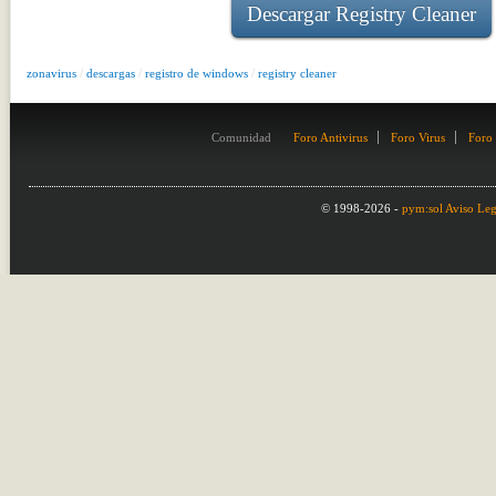
Descargar Registry Cleaner
zonavirus
/
descargas
/
registro de windows
/
registry cleaner
Comunidad
Foro Antivirus
Foro Virus
Foro
© 1998-2026 -
pym:sol
Aviso Leg