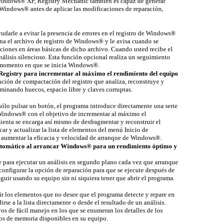
 Windows® XP, Registry Mechanic también es capaz de generar
 Windows® antes de aplicar las modificaciones de reparación,
darle a evitar la presencia de errores en el registro de Windows®
na el archivo de registro de Windows® y le avisa cuando se
iones en áreas básicas de dicho archivo. Cuando usted recibe el
análisis silencioso. Esta función opcional realiza un seguimiento
 momento en que se inicia Windows®.
egistry para incrementar al máximo el rendimiento del equipo
ción de compactación del registro que analiza, reconstruye y
inando huecos, espacio libre y claves corruptas.
sólo pulsar un botón, el programa introduce directamente una serie
e Windows® con el objetivo de incrementar al máximo el
ienta se encarga así mismo de desfragmentar y reconstruir el
car y actualizar la lista de elementos del menú Inicio de
 aumentar la eficacia y velocidad de arranque de Windows®.
automático al arrancar Windows® para un rendimiento óptimo y
 para ejecutar un análisis en segundo plano cada vez que arranque
onfigurar la opción de reparación para que se ejecute después de
eguir usando su equipo sin ni siquiera tener que abrir el programa.
dir los elementos que no desee que el programa detecte y repare en
rse a la lista directamente o desde el resultado de un análisis.
s de fácil manejo en los que se enumeran los detalles de los
os de memoria disponibles en su equipo.