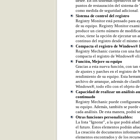
desee. En los sistemas operativos de
puntos de restauración del sistema de
como medida de seguridad adicional.
Sistema de control del registro
Registry Monitor está pensado para ayu
de su equipo. Registry Monitor exami
produce un cierto número de modificac
aviso, tiene la opción de ejecutar un 
continuo del registro desde el mismo
Compacta el registro de Windows® R
Registry Mechanic cuenta con una fun
compacta el registro de Windows® elim
Función, Mejore su equipo
Gracias a esta nueva función, con tan 
de ajustes y parches en el registro d
rendimiento de su equipo. Esta herram
archivo de arranque, además de clasifi
Windows®, todo ello con el objeto de
Capacidad de realizar un análisis 
continuado
Registry Mechanic puede configurarse
su equipo. Además, también se puede c
cada análisis. De esta manera, podrá s
Otras funciones personalizables:
La lista “Ignorar”, a la que podrá aña
el futuro. Estos elementos podrán añadi
La creación de documentos informativo
elementos encontrados y de los recurs