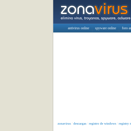
antivirus online
spyware online
foro a
zonavirus
/
descargas
/
registro de windows
/
registry