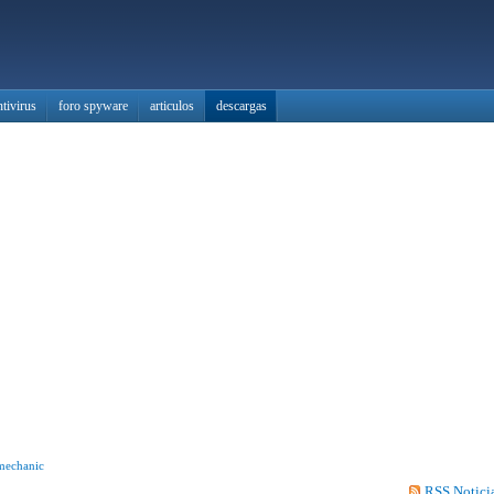
ntivirus
foro spyware
articulos
descargas
 mechanic
RSS Notici