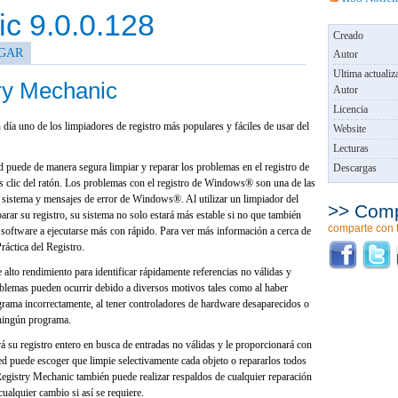
c 9.0.0.128
Creado
GAR
Autor
Ultima actualiz
ry Mechanic
Autor
Licencia
día uno de los limpiadores de registro más populares y fáciles de usar del
Website
Lecturas
puede de manera segura limpiar y reparar los problemas en el registro de
Descargas
lic del ratón. Los problemas con el registro de Windows® son una de las
 sistema y mensajes de error de Windows®. Al utilizar un limpiador del
>> Comp
parar su registro, su sistema no solo estará más estable si no que también
comparte con 
oftware a ejecutarse más con rápido. Para ver más información a cerca de
ráctica del Registro.
 alto rendimiento para identificar rápidamente referencias no válidas y
lemas pueden ocurrir debido a diversos motivos tales como al haber
ograma incorrectamente, al tener controladores de hardware desaparecidos o
 ningún programa.
 su registro entero en busca de entradas no válidas y le proporcionará con
ted puede escoger que limpie selectivamente cada objeto o repararlos todos
egistry Mechanic también puede realizar respaldos de cualquier reparación
ualquier cambio si así se requiere.