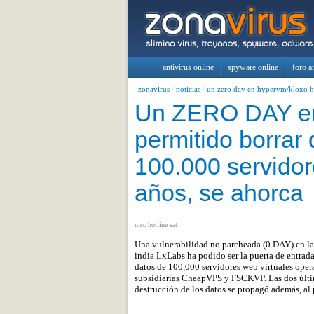
antivirus online
spyware online
foro a
zonavirus
/
noticias
/
un zero day en hypervm/kloxo ha
Un ZERO DAY en
permitido borrar
100.000 servidor
años, se ahorca
msc hotline sat
Una vulnerabilidad no parcheada (0 DAY) en la
india LxLabs ha podido ser la puerta de entrada
datos de 100,000 servidores web virtuales oper
subsidiarias CheapVPS y FSCKVP. Las dos última
destrucción de los datos se propagó además, al p