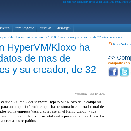
un zero day en hypervm/kloxo ha permitido borrar datos de
ntivirus
foro spyware
articulos
descargas
 permitido borrar datos de mas de 100.000 servidores y su creador, de 32 años, se ahorca
 HyperVM/Kloxo ha
RSS Notici
 datos de mas de
>> Comp
comparte con 
es y su creador, de 32
Wednesday, June 10, 2009
 versión 2.0.7992 del software HyperVM / Kloxo de la compañía
 para un ataque informático que ha ocasionado el borrado total de
ados por la empresa Vaserv, con base en el Reino Unido, y sus
s fueron aniquiladas en su totalidad y puestas fuera de línea. La
arecer, a sus respaldos.