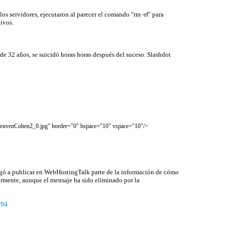
 los servidores, ejecutaron al parecer el comando "rm -rf" para
ivos.
de 32 años, se suicidó horas horas después del suceso. Slashdot
/ReuvenCohen2_0.jpg
" border="0" hspace="10" vspace="10"/>
egó a publicar en WebHostingTalk parte de la información de cómo
ormente, aunque el mensaje ha sido eliminado por la
894