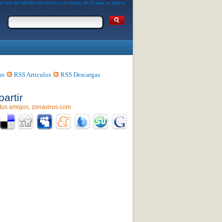
 mas de 100.000 servidores y su creador, de 32 años, se ahorca
as
RSS Articulos
RSS Descargas
artir
tus amigos, zonavirus.com