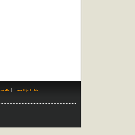
rewalls
Foro HijackThis