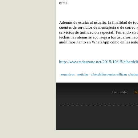
otras.
Además de estafar al usuario, la finalidad de to
cuentas de servicios de mensajería o de correo, d
servicios de tarificación especial. Teniendo en 
fechas navideñas se aconseja a los usuarios hac
anónimos, tanto en WhatsApp como en las redes
http://www.redeszone.net/2015/10/15/ciberdelin
zonavirus
/
noticias
/
ciberdelincuentes utilizan whatsap
Comunidad
Fo