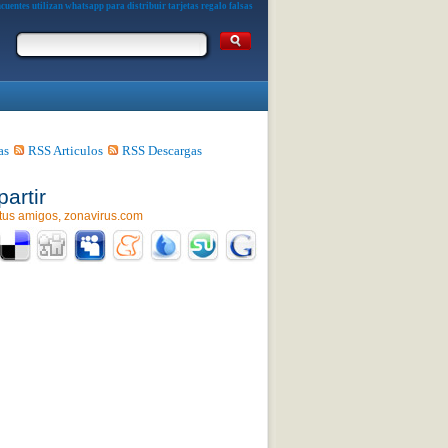
cuentes utilizan whatsapp para distribuir tarjetas regalo falsas
as
RSS Articulos
RSS Descargas
artir
tus amigos, zonavirus.com