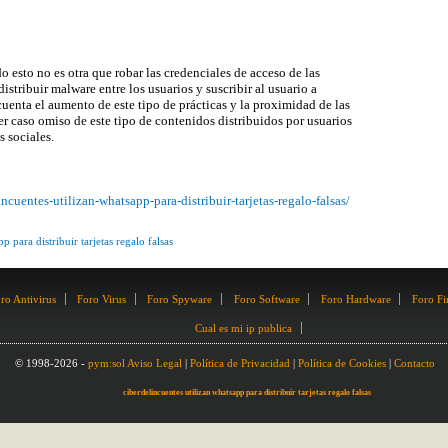
do esto no es otra que robar las credenciales de acceso de las
istribuir malware entre los usuarios y suscribir al usuario a
cuenta el aumento de este tipo de prácticas y la proximidad de las
er caso omiso de este tipo de contenidos distribuidos por usuarios
 sociales.
cuentes-utilizan-whatsapp-para-distribuir-tarjetas-regalo-falsas/
p para distribuir tarjetas regalo falsas
ro Antivirus
Foro Virus
Foro Spyware
Foro Software
Foro Hardware
Foro Fi
Cual es mi ip publica
© 1998-2026 -
pym:sol
Aviso Legal
|
Política de Privacidad
|
Política de Cookies
|
Contacto
ciberdelincuentes utilizan whatsapp para distribuir tarjetas regalo falsas