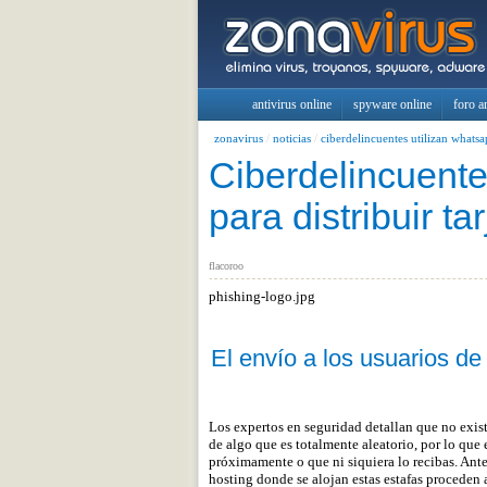
antivirus online
spyware online
foro a
zonavirus
/
noticias
/
ciberdelincuentes utilizan whatsap
Ciberdelincuente
para distribuir ta
flacoroo
phishing-logo.jpg
El envío a los usuarios d
Los expertos en seguridad detallan que no exist
de algo que es totalmente aleatorio, por lo que 
próximamente o que ni siquiera lo recibas. Ante 
hosting donde se alojan estas estafas proceden a