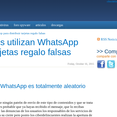
ciberdelin
ntivirus
foro spyware
articulos
descargas
p para distribuir tarjetas regalo falsas
s utilizan WhatsApp
RSS Notici
rjetas regalo falsas
>> Comp
comparte con 
Friday, October 16, 2015
e WhatsApp es totalmente aleatorio
e ningún patrón de envío de este tipo de contenidos y que se trata
es probable que ya hayas recibido el mensaje, que lo recibas
las denuncias de los usuarios los responsables de los servicios de
 su cierre pero ponto los ciberdelincuentes realizan la apertura de