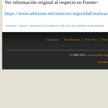
Ver información original al respecto en Fuente>
https://www.adslzone.net/noticias/seguridad/malwar
zonavirus
/
noticias
/
este malware se oculta en tu ssd: ni tú ni tu antivirus lo encontraréis
Comunidad
Foro Antivirus
Foro Virus
Foro
© 1998-2026 -
pym:sol
Aviso Leg
este malware