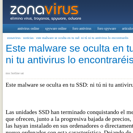
antivirus online
spyware online
foro antivirus
foro spyware
articulo
zonavirus
/
noticias
/
este malware se oculta en tu ssd: ni tú ni tu antivirus lo encontraréis
Este malware se oculta en tu
ni tu antivirus lo encontraréi
msc hotline sat
Este malware se oculta en tu SSD: ni tú ni tu antivir
Las unidades SSD han terminado conquistando el me
que ofrecen, junto a la progresiva bajada de precios
las hayan instalado en sus ordenadores o directame
nuevo ordenador con esta característica. Dejando de 