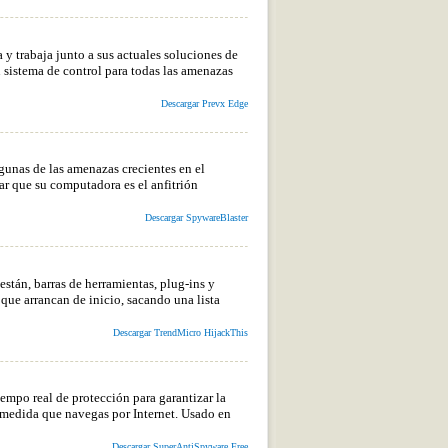
 trabaja junto a sus actuales soluciones de
u sistema de control para todas las amenazas
Descargar Prevx Edge
gunas de las amenazas crecientes en el
ar que su computadora es el anfitrión
Descargar SpywareBlaster
están, barras de herramientas, plug-ins y
que arrancan de inicio, sacando una lista
Descargar TrendMicro HijackThis
mpo real de protección para garantizar la
a medida que navegas por Internet. Usado en
Descargar SuperAntiSpyware Free