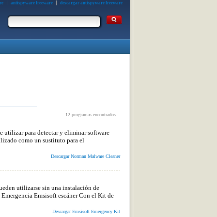
re
antispyware freeware
descargar antispyware freeware
12 programas encontrados
tilizar para detectar y eliminar software
lizado como un sustituto para el
Descargar Norman Malware Cleaner
den utilizarse sin una instalación de
e Emergencia Emsisoft escáner Con el Kit de
Descargar Emsisoft Emergency Kit