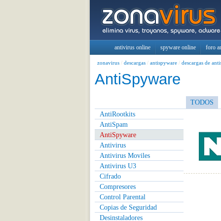
antivirus online
spyware online
foro a
zonavirus
/
descargas
/
antispyware
/
descargas de ant
AntiSpyware
TODOS
AntiRootkits
AntiSpam
AntiSpyware
Antivirus
Antivirus Moviles
Antivirus U3
Cifrado
Compresores
Control Parental
Copias de Seguridad
Desinstaladores