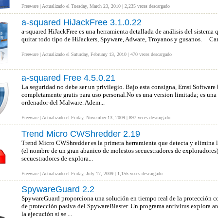
Freeware | Actualizado el Tuesday, March 23, 2010 | 2,235 veces descargado
a-squared HiJackFree 3.1.0.22
a-squared HiJackFree es una herramienta detallada de análisis del sistema 
quitar todo tipo de HiJackers, Spyware, Adware, Troyanos y gusanos. Cara
Freeware | Actualizado el Saturday, February 13, 2010 | 470 veces descargado
a-squared Free 4.5.0.21
La seguridad no debe ser un privilegio. Bajo esta consigna, Emsi Software
completamente gratis para uso personal.No es una version limitada; es una
ordenador del Malware. Adem...
Freeware | Actualizado el Friday, November 13, 2009 | 897 veces descargado
Trend Micro CWShredder 2.19
Trend Micro CWShredder es la primera herramienta que detecta y elimina 
(el nombre de un gran abanico de molestos secuestradores de exploradores
secuestradores de explora...
Freeware | Actualizado el Friday, July 17, 2009 | 1,155 veces descargado
SpywareGuard 2.2
SpywareGuard proporciona una solución en tiempo real de la protección co
de protección pasiva del SpywareBlaster. Un programa antivirus explora arc
la ejecución si se ...