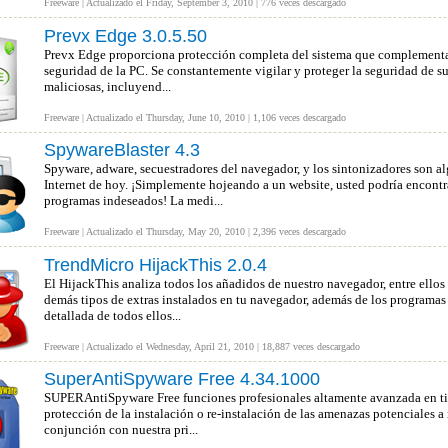
Freeware | Actualizado el Friday, September 3, 2010 | 776 veces descargado
Prevx Edge 3.0.5.50
Prevx Edge proporciona protección completa del sistema que complementa y
seguridad de la PC. Se constantemente vigilar y proteger la seguridad de s
maliciosas, incluyend...
Freeware | Actualizado el Thursday, June 10, 2010 | 1,106 veces descargado
SpywareBlaster 4.3
Spyware, adware, secuestradores del navegador, y los sintonizadores son al
Internet de hoy. ¡Simplemente hojeando a un website, usted podría encontr
programas indeseados! La medi...
Freeware | Actualizado el Thursday, May 20, 2010 | 2,396 veces descargado
TrendMicro HijackThis 2.0.4
El HijackThis analiza todos los añadidos de nuestro navegador, entre ellos 
demás tipos de extras instalados en tu navegador, además de los programas 
detallada de todos ellos...
Freeware | Actualizado el Wednesday, April 21, 2010 | 18,887 veces descargado
SuperAntiSpyware Free 4.34.1000
SUPERAntiSpyware Free funciones profesionales altamente avanzada en tie
protección de la instalación o re-instalación de las amenazas potenciales 
conjunción con nuestra pri...