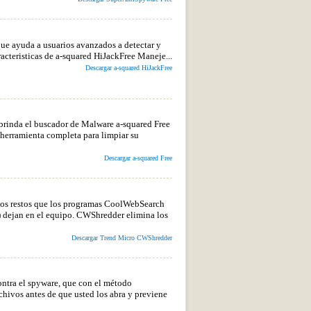
que ayuda a usuarios avanzados a detectar y
cteristicas de a-squared HiJackFree Maneje...
Descargar a-squared HiJackFree
 brinda el buscador de Malware a-squared Free
 herramienta completa para limpiar su
Descargar a-squared Free
los restos que los programas CoolWebSearch
) dejan en el equipo. CWShredder elimina los
Descargar Trend Micro CWShredder
ntra el spyware, que con el método
hivos antes de que usted los abra y previene