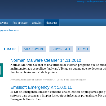
descargas antispyware freewa
ntivirus
foro spyware
articulos
descargas
ispyware freeware
GRATIS
SHAREWARE
COPYRIGHT
DEMO
Norman Malware Cleaner 14.11.2010
Norman Malware Cleaner es una utilidad de Norman programa que se puede u
malintencionado específico (malware). Tenga en cuenta que no debe ser uti
funcionamiento normal de la protecc...
Freeware | Actualizado el Sunday, November 14, 2010 | 4,428 veces descargado
Emsisoft Emergency Kit 1.0.0.11
El Kit de Emergencia Emsisoft contiene una colección de programas que pue
software para escanear y limpiar los equipos infectados por malware. Kit d
Emergencia Emsisoft es...