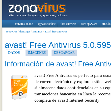
antivirus online
spyware online
foro antivirus
foro spyware
articulo
zonavirus
/
descargas
/
antivirus
/
avast! free antivirus
avast! Free Antivirus 5.0.595
DATOS
IMAGENES
DESCARGAR
Información de avast! Free Antiv
avast! Free Antivirus es perfecto para usu
de correo electrónico y exploran sitios w
si almacena datos confidenciales en su eq
transacciones bancarias en línea le recom
completa de avast! Internet Security