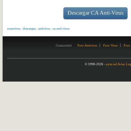
Descargar CA Anti-Virus
zonavirus
/
descargas
/
antivirus
/
ca anti-virus
Comunidad
Foro Antivirus
Foro Virus
Foro
© 1998-2026 -
pym:sol
Aviso Leg