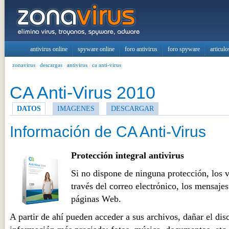
antivirus online
spyware online
foro antivirus
foro spyware
articulo
zonavirus
/
descargas
/
antivirus
/
ca anti-virus
CA Anti-Virus 2010
DATOS
IMAGENES
DESCARGAR
Información de CA Anti-Virus
Protección integral antivirus
Si no dispone de ninguna protección, los v
través del correo electrónico, los mensajes
páginas Web.
A partir de ahí pueden acceder a sus archivos, dañar el dis