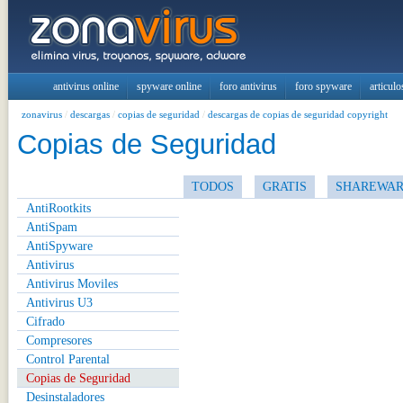
antivirus online
spyware online
foro antivirus
foro spyware
articulo
zonavirus
/
descargas
/
copias de seguridad
/
descargas de copias de seguridad copyright
Copias de Seguridad
TODOS
GRATIS
SHAREWA
AntiRootkits
AntiSpam
AntiSpyware
Antivirus
Antivirus Moviles
Antivirus U3
Cifrado
Compresores
Control Parental
Copias de Seguridad
Desinstaladores