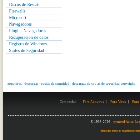
Discos de Rescate
Firewalls
Microsoft
Navegadores
Plugins Navegadores
Recuperacion de datos
Registro de Windows
Suites de Seguridad
zonavirus
/
descargas
/
copias de seguridad
/
descargas de copias de seguridad copyright
Comunidad
Foro Antivirus
Foro Virus
Foro
© 1998-2026 -
pym:sol
Aviso Leg
descargas copias de seguridad copyr