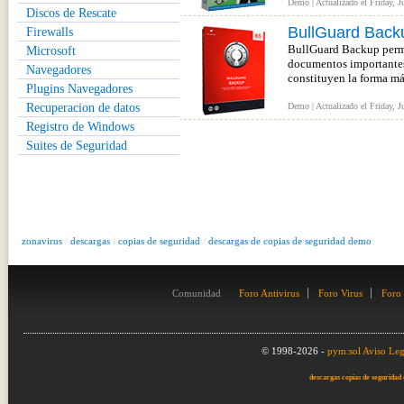
Demo | Actualizado el Friday, J
Discos de Rescate
BullGuard Back
Firewalls
BullGuard Backup permit
Microsoft
documentos importantes,
Navegadores
constituyen la forma má
Plugins Navegadores
Recuperacion de datos
Demo | Actualizado el Friday, J
Registro de Windows
Suites de Seguridad
zonavirus
/
descargas
/
copias de seguridad
/
descargas de copias de seguridad demo
Comunidad
Foro Antivirus
Foro Virus
Foro
© 1998-2026 -
pym:sol
Aviso Leg
descargas copias de seguridad