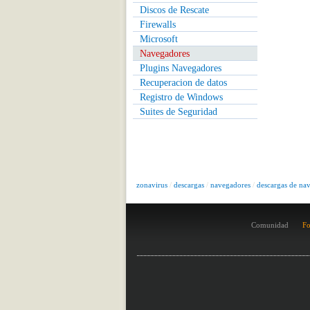
Discos de Rescate
Firewalls
Microsoft
Navegadores
Plugins Navegadores
Recuperacion de datos
Registro de Windows
Suites de Seguridad
zonavirus
/
descargas
/
navegadores
/
descargas de na
Comunidad
Fo